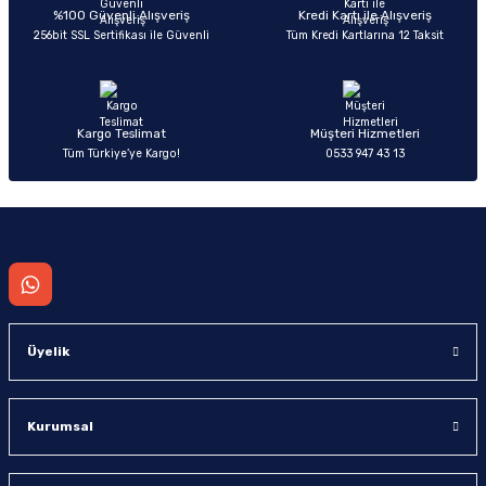
Deneyimini Paylaş
Ürün bilgilerinde hatalar bulunuyor.
%100 Güvenli Alışveriş
Kredi Kartı ile Alışveriş
256bit SSL Sertifikası ile Güvenli
Tüm Kredi Kartlarına 12 Taksit
Ürün fiyatı diğer sitelerden daha pahalı.
Bu ürüne benzer farklı alternatifler olmalı.
Kargo Teslimat
Müşteri Hizmetleri
Tüm Türkiye’ye Kargo!
0533 947 43 13
Gönder
Üyelik
Kurumsal