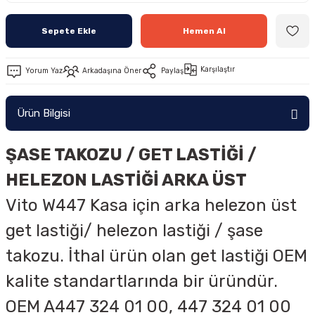
Sepete Ekle
Hemen Al
Karşılaştır
Yorum Yaz
Arkadaşına Öner
Paylaş
Ürün Bilgisi
ŞASE TAKOZU / GET LASTİĞİ /
HELEZON LASTİĞİ ARKA ÜST
Vito W447 Kasa için arka helezon üst
get lastiği/ helezon lastiği / şase
takozu. İthal ürün olan get lastiği OEM
kalite standartlarında bir üründür.
OEM
A447 324 01 00, 447 324 01 00