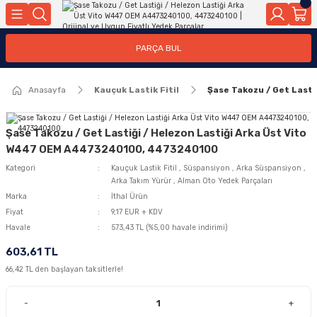
Geri Dön
Geri Dön
Geri Dön
Geri Dön
Geri Dön
Geri Dön
Geri Dön
Geri Dön
Geri Dön
PARÇA BUL
edek Parçaları
rçaları
orta
Yürür
tma Sistemleri
Yıkama
n
Motor Elektrik
Anasayfa
Kauçuk Lastik Fitil
Şase Takozu / Get Last
kleri
r, Kollar
 Ön Arka
Ateşleme Buji Bobin Buji Kablosu
Camı
a
on
Alternatör Marş Motoru
Şase Takozu / Get Lastiği / Helezon Lastiği Arka Üst Vito
W447 OEM A4473240100, 4473240100
Kategori
Kauçuk Lastik Fitil
,
Süspansiyon
,
Arka Süspansiyon
,
Arka Takım Yürür
,
Alman Oto Yedek Parçaları
njektör, Yakıt Pompası, Yakıt Hatları
Marka
İthal Ürün
Fiyat
9,17 EUR + KDV
Havale
573,43 TL (%5,00 havale indirimi)
603,61 TL
66,42 TL den başlayan taksitlerle!
-
+