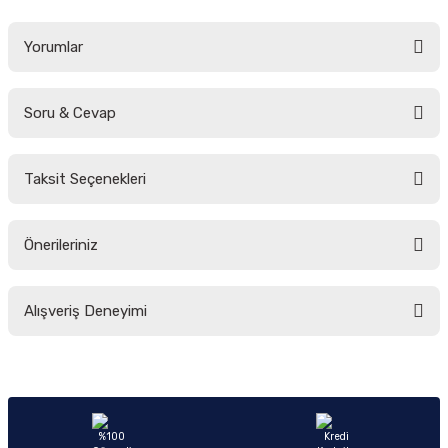
Yorumlar
Soru & Cevap
Bu ürüne ilk yorumu siz yapın!
Taksit Seçenekleri
Yorum Yaz
Ürün hakkında henüz soru sorulmamış.
Önerileriniz
Soru Sor
Bu ürünün fiyat bilgisi, resim, ürün açıklamalarında ve diğer konularda
Alışveriş Deneyimi
yetersiz gördüğünüz noktaları öneri formunu kullanarak tarafımıza
iletebilirsiniz.
Görüş ve önerileriniz için teşekkür ederiz.
Sitemize ilk yorumu siz yapın!
Ürün resmi kalitesiz, bozuk veya görüntülenemiyor.
Ürün açıklamasında eksik bilgiler bulunuyor.