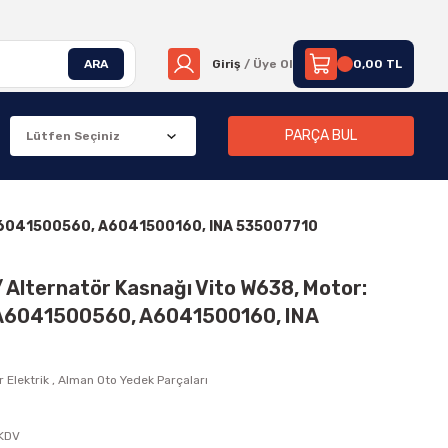
ARA
Giriş
/ Üye Ol
0,00 TL
PARÇA BUL
M A6041500560, A6041500160, INA 535007710
/ Alternatör Kasnağı Vito W638, Motor:
A6041500560, A6041500160, INA
 Elektrik
,
Alman Oto Yedek Parçaları
 KDV