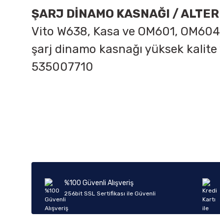
ŞARJ DİNAMO KASNAĞI / ALTE
Vito W638,
Kasa ve
OM601, OM604
şarj dinamo kasnağı yüksek kalite
535007710
Bu ürünün fiyat bilgisi, resim, ürün açıklamalarında ve diğer k
Görüş ve önerileriniz için teşekkür ederiz.
Ürün resmi kalitesiz, bozuk veya görüntülenemiyor.
Ürün açıklamasında eksik bilgiler bulunuyor.
Ürün bilgilerinde hatalar bulunuyor.
%100 Güvenli Alışveriş
Ürün fiyatı diğer sitelerden daha pahalı.
256bit SSL Sertifikası ile Güvenli
Bu ürüne benzer farklı alternatifler olmalı.