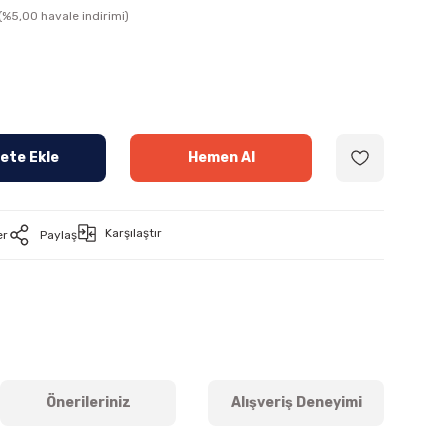
(%5,00 havale indirimi)
ete Ekle
Hemen Al
Karşılaştır
er
Paylaş
Önerileriniz
Alışveriş Deneyimi