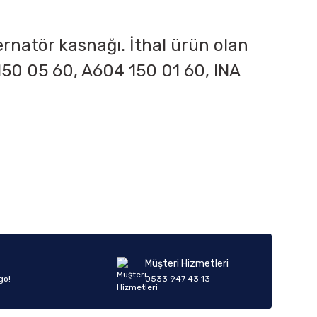
ernatör kasnağı. İthal ürün olan
50 05 60, A604 150 01 60, INA
iletebilirsiniz.
Müşteri Hizmetleri
go!
0533 947 43 13