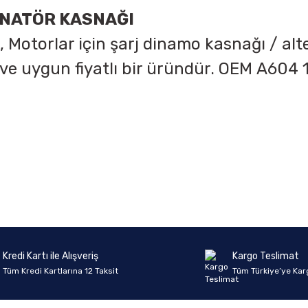
RNATÖR KASNAĞI
,
Motorlar için şarj dinamo kasnağı / alt
 ve uygun fiyatlı bir üründür. OEM
A604 1
onularda yetersiz gördüğünüz noktaları öneri formunu kullanarak tarafımıza 
Ürün hakkında henüz soru sorulmamış.
Bu ürüne ilk yorumu siz yapın!
Sitemize ilk yorumu siz yapın!
Deneyimini Paylaş
Yorum Yaz
Soru Sor
Kredi Kartı ile Alışveriş
Kargo Teslimat
Tüm Kredi Kartlarına 12 Taksit
Tüm Türkiye’ye Kar