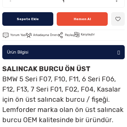
-
+
Sepete Ekle
Hemen Al
Karşılaştır
Yorum Yaz
Arkadaşına Öner
Paylaş
Ürün Bilgisi
SALINCAK BURCU ÖN ÜST
BMW 5 Seri F07, F10, F11, 6 Seri F06,
F12, F13, 7 Seri F01, F02, F04, Kasalar
için ön üst salıncak burcu / fişeği.
Lemforder marka olan ön üst salıncak
burcu OEM kalitesinde bir üründür.