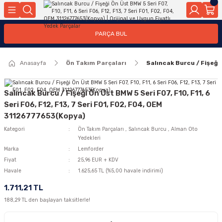
Geri Dön
Geri Dön
Geri Dön
Geri Dön
Geri Dön
Geri Dön
Geri Dön
Geri Dön
Geri Dön
PARÇA BUL
edek Parçaları
rçaları
orta
Yürür
tma Sistemleri
Yıkama
n
Motor Elektrik
Anasayfa
Ön Takım Parçaları
Salıncak Burcu / Fişeği
kleri
r, Kollar
 Ön Arka
Ateşleme Buji Bobin Buji Kablosu
Camı
a
on
Alternatör Marş Motoru
Salıncak Burcu / Fişeği Ön Üst BMW 5 Seri F07, F10, F11, 6
Seri F06, F12, F13, 7 Seri F01, F02, F04, OEM
31126777653(Kopya)
Kategori
Ön Takım Parçaları
,
Salıncak Burcu
,
Alman Oto
njektör, Yakıt Pompası, Yakıt Hatları
Yedekleri
Marka
Lemforder
Fiyat
25,96 EUR + KDV
Havale
1.625,65 TL (%5,00 havale indirimi)
1.711,21 TL
188,29 TL den başlayan taksitlerle!