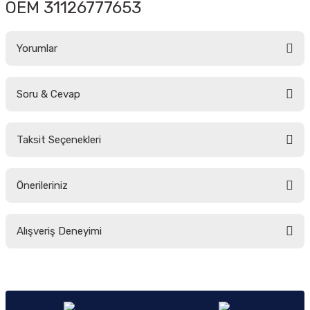
OEM 31126777653
Yorumlar
Soru & Cevap
Bu ürüne ilk yorumu siz yapın!
Taksit Seçenekleri
Yorum Yaz
Ürün hakkında henüz soru sorulmamış.
Önerileriniz
Soru Sor
Bu ürünün fiyat bilgisi, resim, ürün açıklamalarında ve diğer konularda
Alışveriş Deneyimi
yetersiz gördüğünüz noktaları öneri formunu kullanarak tarafımıza
iletebilirsiniz.
Görüş ve önerileriniz için teşekkür ederiz.
Sitemize ilk yorumu siz yapın!
Ürün resmi kalitesiz, bozuk veya görüntülenemiyor.