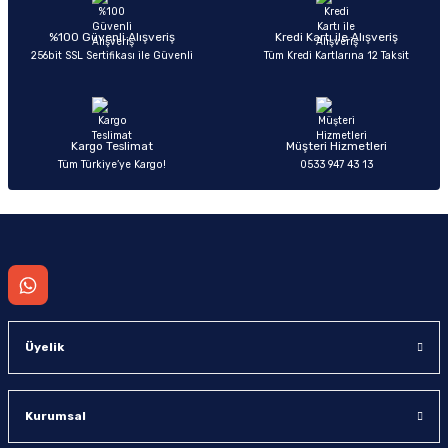
Ürün açıklamasında eksik bilgiler bulunuyor.
Deneyimini Paylaş
Ürün bilgilerinde hatalar bulunuyor.
%100 Güvenli Alışveriş
Kredi Kartı ile Alışveriş
256bit SSL Sertifikası ile Güvenli
Tüm Kredi Kartlarına 12 Taksit
Ürün fiyatı diğer sitelerden daha pahalı.
Bu ürüne benzer farklı alternatifler olmalı.
Kargo Teslimat
Müşteri Hizmetleri
Tüm Türkiye’ye Kargo!
0533 947 43 13
Gönder
Üyelik
Kurumsal