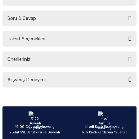
Soru & Cevap
Bu ürüne ilk yorumu siz yapın!
Taksit Seçenekleri
Yorum Yaz
Ürün hakkında henüz soru sorulmamış.
Önerileriniz
Soru Sor
Bu ürünün fiyat bilgisi, resim, ürün açıklamalarında ve diğer konularda
Alışveriş Deneyimi
yetersiz gördüğünüz noktaları öneri formunu kullanarak tarafımıza
iletebilirsiniz.
Görüş ve önerileriniz için teşekkür ederiz.
Sitemize ilk yorumu siz yapın!
Ürün resmi kalitesiz, bozuk veya görüntülenemiyor.
Ürün açıklamasında eksik bilgiler bulunuyor.
Deneyimini Paylaş
Ürün bilgilerinde hatalar bulunuyor.
%100 Güvenli Alışveriş
Kredi Kartı ile Alışveriş
256bit SSL Sertifikası ile Güvenli
Tüm Kredi Kartlarına 12 Taksit
Ürün fiyatı diğer sitelerden daha pahalı.