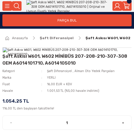
Geri Dön
Geri Dön
Geri Dön
Geri Dön
Geri Dön
Geri Dön
Geri Dön
Geri Dön
Geri Dön
PARÇA BUL
edek Parçaları
rçaları
orta
Yürür
tma Sistemleri
Yıkama
n
Motor Elektrik
Anasayfa
Şaft Diferansiyel
Şaft Askısı W601, W602
kleri
r, Kollar
 Ön Arka
Ateşleme Buji Bobin Buji Kablosu
Camı
a
on
Alternatör Marş Motoru
Şaft Askısı W601, W602 MİNİBÜS 207-208-210-307-308
OEM A6014101710, A6014105010
Kategori
Şaft Diferansiyel
,
Alman Oto Yedek Parçaları
Marka
YERLİ
njektör, Yakıt Pompası, Yakıt Hatları
Fiyat
16,00 EUR + KDV
Havale
1.001,53 TL (%5,00 havale indirimi)
1.054,25 TL
116,00 TL den başlayan taksitlerle!
-
+