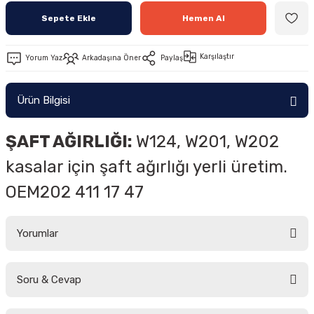
Sepete Ekle
Hemen Al
Karşılaştır
Yorum Yaz
Arkadaşına Öner
Paylaş
Ürün Bilgisi
ŞAFT AĞIRLIĞI:
W124, W201, W202
kasalar için şaft ağırlığı yerli üretim.
OEM202 411 17 47
Yorumlar
Soru & Cevap
Bu ürüne ilk yorumu siz yapın!