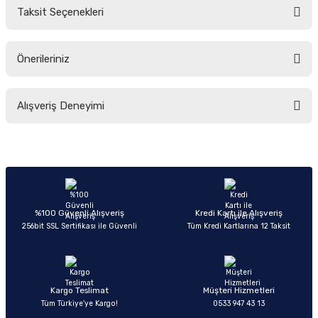
Taksit Seçenekleri
Yorum Yaz
Ürün hakkında henüz soru sorulmamış.
Önerileriniz
Soru Sor
Bu ürünün fiyat bilgisi, resim, ürün açıklamalarında ve diğer konularda
Alışveriş Deneyimi
yetersiz gördüğünüz noktaları öneri formunu kullanarak tarafımıza
iletebilirsiniz.
Görüş ve önerileriniz için teşekkür ederiz.
Sitemize ilk yorumu siz yapın!
Ürün resmi kalitesiz, bozuk veya görüntülenemiyor.
Ürün açıklamasında eksik bilgiler bulunuyor.
Deneyimini Paylaş
Ürün bilgilerinde hatalar bulunuyor.
%100 Güvenli Alışveriş
Kredi Kartı ile Alışveriş
256bit SSL Sertifikası ile Güvenli
Tüm Kredi Kartlarına 12 Taksit
Ürün fiyatı diğer sitelerden daha pahalı.
Bu ürüne benzer farklı alternatifler olmalı.
Kargo Teslimat
Müşteri Hizmetleri
Tüm Türkiye’ye Kargo!
0533 947 43 13