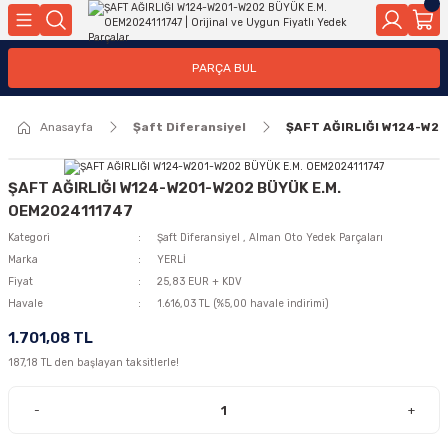
Geri Dön
Geri Dön
Geri Dön
Geri Dön
Geri Dön
Geri Dön
Geri Dön
Geri Dön
Geri Dön
PARÇA BUL
edek Parçaları
rçaları
orta
Yürür
tma Sistemleri
Yıkama
n
Motor Elektrik
Anasayfa
Şaft Diferansiyel
ŞAFT AĞIRLIĞI W124-W2
kleri
r, Kollar
 Ön Arka
Ateşleme Buji Bobin Buji Kablosu
Camı
a
on
Alternatör Marş Motoru
ŞAFT AĞIRLIĞI W124-W201-W202 BÜYÜK E.M.
OEM2024111747
Kategori
Şaft Diferansiyel
,
Alman Oto Yedek Parçaları
Marka
YERLİ
njektör, Yakıt Pompası, Yakıt Hatları
Fiyat
25,83 EUR + KDV
Havale
1.616,03 TL (%5,00 havale indirimi)
1.701,08 TL
187,18 TL den başlayan taksitlerle!
-
+