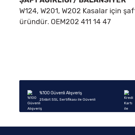
ŞAFT AĞIRLIĞI / BALANSİYER
W124, W201, W202 Kasalar için şaft 
üründür. OEM202 411 14 47
Bu ürünün fiyat bilgisi, resim, ürün açıklamalarında ve diğer k
Görüş ve önerileriniz için teşekkür ederiz.
Ürün resmi kalitesiz, bozuk veya görüntülenemiyor.
Ürün açıklamasında eksik bilgiler bulunuyor.
Ürün bilgilerinde hatalar bulunuyor.
%100 Güvenli Alışveriş
Ürün fiyatı diğer sitelerden daha pahalı.
256bit SSL Sertifikası ile Güvenli
Bu ürüne benzer farklı alternatifler olmalı.