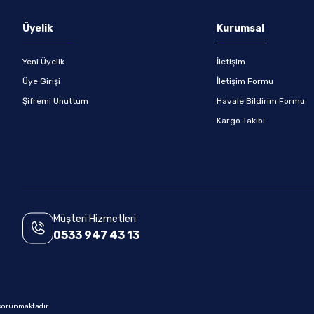
Gönder
Üyelik
Kurumsal
Yeni Üyelik
İletişim
Üye Girişi
İletişim Formu
Şifremi Unuttum
Havale Bildirim Formu
Kargo Takibi
Müşteri Hizmetleri
0533 947 43 13
e korunmaktadır.