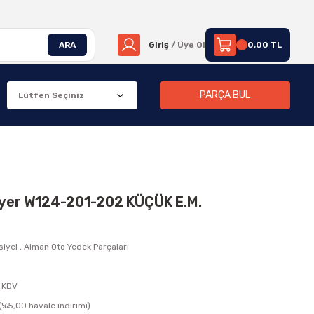
ARA
Giriş
/ Üye Ol
0,00 TL
PARÇA BUL
nsiyer W124-201-202 KÜÇÜK E.M.
siyel
,
Alman Oto Yedek Parçaları
 KDV
(%5,00 havale indirimi)