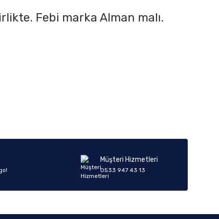
rlikte. Febi marka Alman malı.
iletebilirsiniz.
Müşteri Hizmetleri
go!
0533 947 43 13