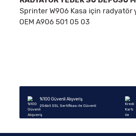
RADYATÖR YEDEK SU DEPOSU 
Sprinter W906 Kasa için radyatör 
OEM
A906 501 05 03
Bu ürünün fiyat bilgisi, resim, ürün açıklamalarında ve diğer k
Görüş ve önerileriniz için teşekkür ederiz.
Ürün resmi kalitesiz, bozuk veya görüntülenemiyor.
Ürün açıklamasında eksik bilgiler bulunuyor.
Ürün bilgilerinde hatalar bulunuyor.
%100 Güvenli Alışveriş
Ürün fiyatı diğer sitelerden daha pahalı.
256bit SSL Sertifikası ile Güvenli
Bu ürüne benzer farklı alternatifler olmalı.