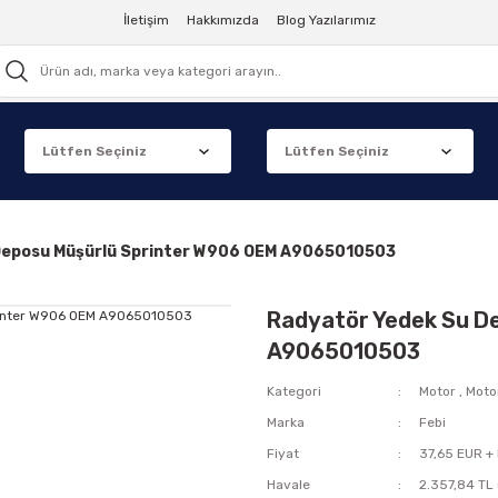
İletişim
Hakkımızda
Blog Yazılarımız
Deposu Müşürlü Sprinter W906 OEM A9065010503
Radyatör Yedek Su D
A9065010503
Kategori
Motor
,
Moto
Marka
Febi
Fiyat
37,65 EUR +
Havale
2.357,84 TL 