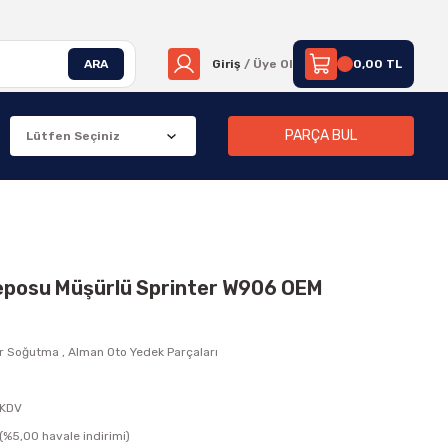
ARA
Giriş
/ Üye Ol
0,00 TL
PARÇA BUL
eposu Müşürlü Sprinter W906 OEM
r Soğutma
,
Alman Oto Yedek Parçaları
 KDV
(%5,00 havale indirimi)