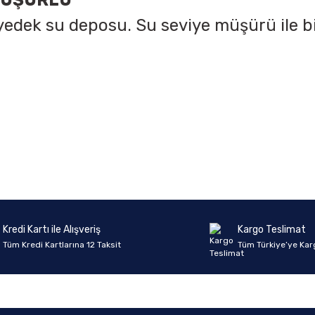
MÜŞÜRLÜ
yedek su deposu. Su seviye müşürü ile bi
onularda yetersiz gördüğünüz noktaları öneri formunu kullanarak tarafımıza 
Ürün hakkında henüz soru sorulmamış.
Bu ürüne ilk yorumu siz yapın!
Sitemize ilk yorumu siz yapın!
Deneyimini Paylaş
Yorum Yaz
Soru Sor
Kredi Kartı ile Alışveriş
Kargo Teslimat
Tüm Kredi Kartlarına 12 Taksit
Tüm Türkiye’ye Kar