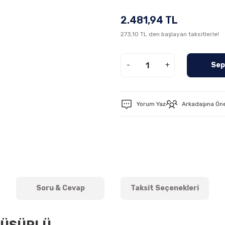
2.481,94 TL
273,10 TL den başlayan taksitlerle!
-
+
Sep
Yorum Yaz
Arkadaşına Ön
Soru & Cevap
Taksit Seçenekleri