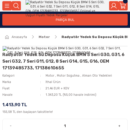
Geri Dön
Geri Dön
Geri Dön
Geri Dön
Geri Dön
Geri Dön
Geri Dön
Geri Dön
Geri Dön
PARÇA BUL
edek Parçaları
rçaları
orta
Yürür
tma Sistemleri
Yıkama
n
Motor Elektrik
Anasayfa
Motor
Radyatör Yedek Su Deposu Küçük BMW 
kleri
r, Kollar
 Ön Arka
Ateşleme Buji Bobin Buji Kablosu
Camı
a
on
Alternatör Marş Motoru
Radyatör Yedek Su Deposu Küçük BMW 5 Seri G30, G31, 6
Seri G32, 7 Seri G11, G12, 8 Seri G14, G15, G16, OEM
17139485733, 17138610655
Kategori
Motor
,
Motor Soğutma
,
Alman Oto Yedekleri
njektör, Yakıt Pompası, Yakıt Hatları
Marka
İthal Ürün
Fiyat
21,46 EUR + KDV
Havale
1.343,20 TL (%5,00 havale indirimi)
1.413,90 TL
155,58 TL den başlayan taksitlerle!
-
+