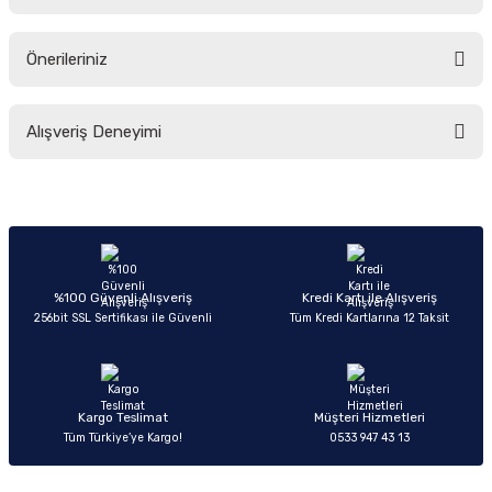
Ürün hakkında henüz soru sorulmamış.
Önerileriniz
Soru Sor
Bu ürünün fiyat bilgisi, resim, ürün açıklamalarında ve diğer konularda
Alışveriş Deneyimi
yetersiz gördüğünüz noktaları öneri formunu kullanarak tarafımıza
iletebilirsiniz.
Görüş ve önerileriniz için teşekkür ederiz.
Sitemize ilk yorumu siz yapın!
Ürün resmi kalitesiz, bozuk veya görüntülenemiyor.
Ürün açıklamasında eksik bilgiler bulunuyor.
Deneyimini Paylaş
Ürün bilgilerinde hatalar bulunuyor.
%100 Güvenli Alışveriş
Kredi Kartı ile Alışveriş
256bit SSL Sertifikası ile Güvenli
Tüm Kredi Kartlarına 12 Taksit
Ürün fiyatı diğer sitelerden daha pahalı.
Bu ürüne benzer farklı alternatifler olmalı.
Kargo Teslimat
Müşteri Hizmetleri
Tüm Türkiye’ye Kargo!
0533 947 43 13