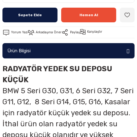
Sepete Ekle
Hemen Al
Karşılaştır
Yorum Yaz
Arkadaşına Öner
Paylaş
Ürün Bilgisi
RADYATÖR YEDEK SU DEPOSU
KÜÇÜK
BMW 5 Seri G30, G31, 6 Seri G32, 7 Seri
G11, G12, 8 Seri G14, G15, G16, Kasalar
için radyatör küçük yedek su deposu.
İthal ürün olan radyatör yedek su
deposu küçük olanıdır ve yüksek