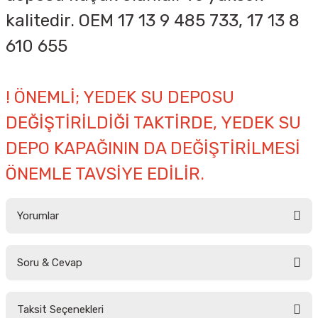
kalitedir. OEM
17 13 9 485 733, 17 13 8
610 655
! ÖNEMLİ; YEDEK SU DEPOSU
DEĞİŞTİRİLDİĞİ TAKTİRDE, YEDEK SU
DEPO KAPAĞININ DA DEĞİŞTİRİLMESİ
ÖNEMLE TAVSİYE EDİLİR.
Yorumlar
Soru & Cevap
Bu ürüne ilk yorumu siz yapın!
Taksit Seçenekleri
Yorum Yaz