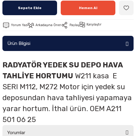
Sepete Ekle
Hemen Al
Karşılaştır
Yorum Yaz
Arkadaşına Öner
Paylaş
Ürün Bilgisi
RADYATÖR YEDEK SU DEPO HAVA
TAHLİYE HORTUMU
W211 kasa
E
SERI
M112, M272 Motor için yedek su
deposundan hava tahliyesi yapamaya
yarar hortum. İthal ürün. OEM
A211
501 06 25
Yorumlar