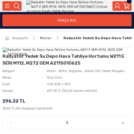
Geri Dön
Geri Dön
Geri Dön
Geri Dön
Geri Dön
Geri Dön
Geri Dön
Geri Dön
Geri Dön
PARÇA BUL
edek Parçaları
rçaları
orta
Yürür
tma Sistemleri
Yıkama
n
Motor Elektrik
Anasayfa
Motor
Radyatör Yedek Su Depo Hava Tahli
kleri
r, Kollar
 Ön Arka
Ateşleme Buji Bobin Buji Kablosu
Camı
a
on
Alternatör Marş Motoru
Radyatör Yedek Su Depo Hava Tahliye Hortumu W211 E
SERI M112, M272 OEM A2115010625
Kategori
Motor
,
Motor Soğutma
,
Alman Oto Yedek Parçaları
Marka
İthal Ürün
njektör, Yakıt Pompası, Yakıt Hatları
Fiyat
4,50 EUR + KDV
Havale
281,50 TL (%5,00 havale indirimi)
296,32 TL
32,60 TL den başlayan taksitlerle!
-
+