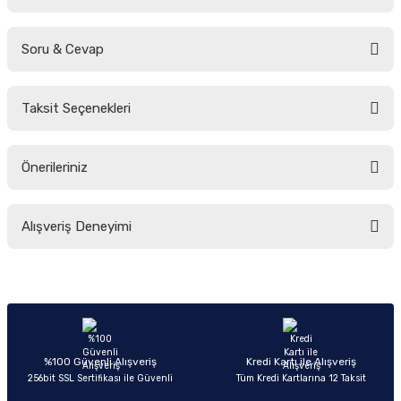
Soru & Cevap
Bu ürüne ilk yorumu siz yapın!
Taksit Seçenekleri
Yorum Yaz
Ürün hakkında henüz soru sorulmamış.
Önerileriniz
Soru Sor
Bu ürünün fiyat bilgisi, resim, ürün açıklamalarında ve diğer konularda
Alışveriş Deneyimi
yetersiz gördüğünüz noktaları öneri formunu kullanarak tarafımıza
iletebilirsiniz.
Görüş ve önerileriniz için teşekkür ederiz.
Sitemize ilk yorumu siz yapın!
Ürün resmi kalitesiz, bozuk veya görüntülenemiyor.
Ürün açıklamasında eksik bilgiler bulunuyor.
Deneyimini Paylaş
Ürün bilgilerinde hatalar bulunuyor.
%100 Güvenli Alışveriş
Kredi Kartı ile Alışveriş
256bit SSL Sertifikası ile Güvenli
Tüm Kredi Kartlarına 12 Taksit
Ürün fiyatı diğer sitelerden daha pahalı.