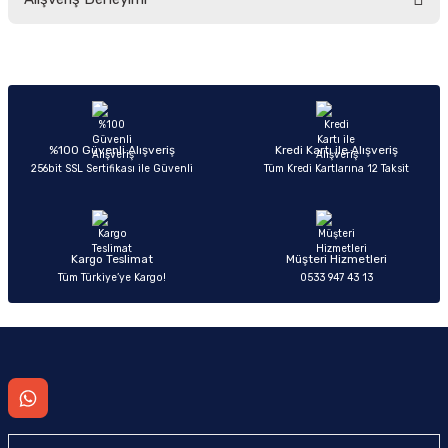
yetersiz gördüğünüz noktaları öneri formunu kullanarak tarafımıza
iletebilirsiniz.
Görüş ve önerileriniz için teşekkür ederiz.
Sitemize ilk yorumu siz yapın!
Ürün resmi kalitesiz, bozuk veya görüntülenemiyor.
Ürün açıklamasında eksik bilgiler bulunuyor.
Deneyimini Paylaş
Ürün bilgilerinde hatalar bulunuyor.
%100 Güvenli Alışveriş
Kredi Kartı ile Alışveriş
256bit SSL Sertifikası ile Güvenli
Tüm Kredi Kartlarına 12 Taksit
Ürün fiyatı diğer sitelerden daha pahalı.
Bu ürüne benzer farklı alternatifler olmalı.
Kargo Teslimat
Müşteri Hizmetleri
Tüm Türkiye’ye Kargo!
0533 947 43 13
Gönder