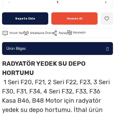
-
+
Sepete Ekle
Hemen Al
Karşılaştır
Yorum Yaz
Arkadaşına Öner
Paylaş
Ürün Bilgisi
RADYATÖR YEDEK SU DEPO
HORTUMU
1 Seri F20, F21, 2 Seri F22, F23, 3 Seri
F30, F31, F34, 4 Seri F32, F33, F36
Kasa B46, B48 Motor için radyatör
yedek su depo hortumu. İthal ürün