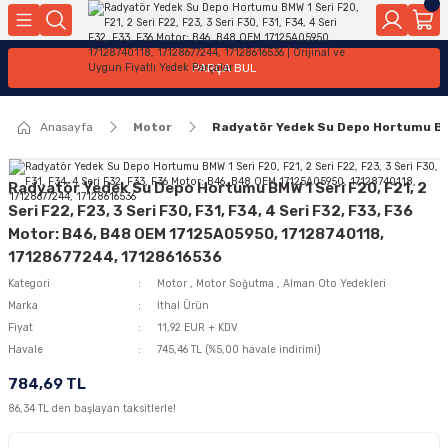
Geri Dön
Geri Dön
Geri Dön
Geri Dön
Geri Dön
Geri Dön
Geri Dön
Geri Dön
Geri Dön
PARÇA BUL
edek Parçaları
rçaları
orta
Yürür
tma Sistemleri
Yıkama
n
Motor Elektrik
Anasayfa
Motor
Radyatör Yedek Su Depo Hortumu BMW 
kleri
r, Kollar
 Ön Arka
Ateşleme Buji Bobin Buji Kablosu
Camı
a
on
Alternatör Marş Motoru
Radyatör Yedek Su Depo Hortumu BMW 1 Seri F20, F21, 2
Seri F22, F23, 3 Seri F30, F31, F34, 4 Seri F32, F33, F36
Motor: B46, B48 OEM 17125A05950, 17128740118,
17128677244, 17128616536
njektör, Yakıt Pompası, Yakıt Hatları
Kategori
Motor
,
Motor Soğutma
,
Alman Oto Yedekleri
Marka
İthal Ürün
Fiyat
11,92 EUR + KDV
Havale
745,46 TL (%5,00 havale indirimi)
784,69 TL
86,34 TL den başlayan taksitlerle!