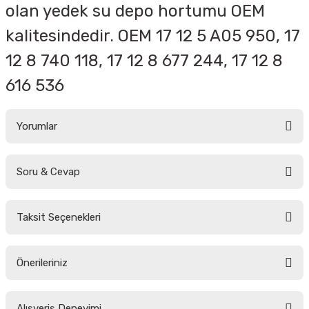
olan yedek su depo hortumu OEM
kalitesindedir. OEM
17 12 5 A05 950, 17
12 8 740 118, 17 12 8 677 244, 17 12 8
616 536
Yorumlar
Soru & Cevap
Bu ürüne ilk yorumu siz yapın!
Taksit Seçenekleri
Yorum Yaz
Ürün hakkında henüz soru sorulmamış.
Önerileriniz
Soru Sor
Bu ürünün fiyat bilgisi, resim, ürün açıklamalarında ve diğer konularda
Alışveriş Deneyimi