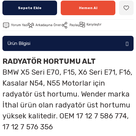
Sepete Ekle
Hemen Al
Karşılaştır
Yorum Yaz
Arkadaşına Öner
Paylaş
Ürün Bilgisi
RADYATÖR HORTUMU ALT
BMW X5 Seri E70, F15, X6 Seri E71, F16,
Kasalar
N54, N55
Motorlar için
radyatör üst hortumu. Wender marka
İthal ürün olan radyatör üst hortumu
yüksek kalitedir. OEM
17 12 7 586 774,
17 12 7 576 356