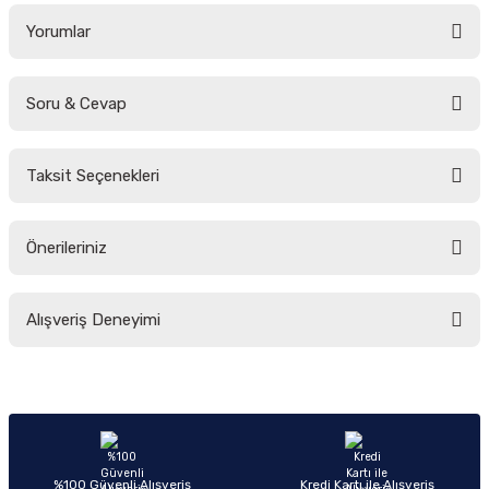
Yorumlar
Soru & Cevap
Bu ürüne ilk yorumu siz yapın!
Taksit Seçenekleri
Yorum Yaz
Ürün hakkında henüz soru sorulmamış.
Önerileriniz
Soru Sor
Bu ürünün fiyat bilgisi, resim, ürün açıklamalarında ve diğer konularda
Alışveriş Deneyimi
yetersiz gördüğünüz noktaları öneri formunu kullanarak tarafımıza
iletebilirsiniz.
Görüş ve önerileriniz için teşekkür ederiz.
Sitemize ilk yorumu siz yapın!
Ürün resmi kalitesiz, bozuk veya görüntülenemiyor.
Ürün açıklamasında eksik bilgiler bulunuyor.
Deneyimini Paylaş
Ürün bilgilerinde hatalar bulunuyor.
%100 Güvenli Alışveriş
Kredi Kartı ile Alışveriş