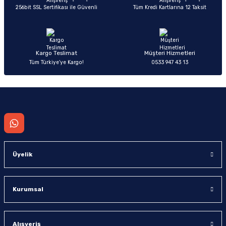
256bit SSL Sertifikası ile Güvenli
Tüm Kredi Kartlarına 12 Taksit
Ürün fiyatı diğer sitelerden daha pahalı.
Bu ürüne benzer farklı alternatifler olmalı.
Kargo Teslimat
Müşteri Hizmetleri
Tüm Türkiye’ye Kargo!
0533 947 43 13
Gönder
Üyelik
Kurumsal
Alışveriş