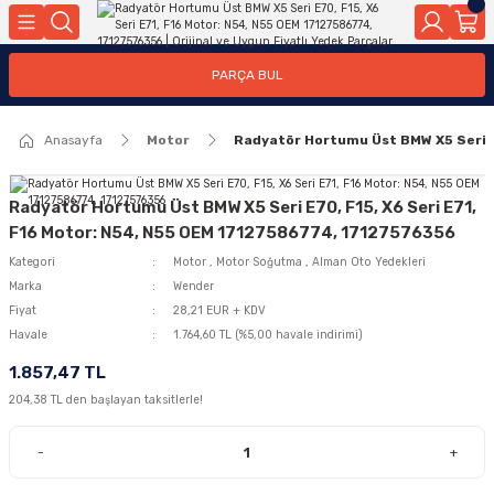
Geri Dön
Geri Dön
Geri Dön
Geri Dön
Geri Dön
Geri Dön
Geri Dön
Geri Dön
Geri Dön
PARÇA BUL
edek Parçaları
rçaları
orta
Yürür
tma Sistemleri
Yıkama
n
Motor Elektrik
Anasayfa
Motor
Radyatör Hortumu Üst BMW X5 Seri E
kleri
r, Kollar
 Ön Arka
Ateşleme Buji Bobin Buji Kablosu
Camı
a
on
Alternatör Marş Motoru
Radyatör Hortumu Üst BMW X5 Seri E70, F15, X6 Seri E71,
F16 Motor: N54, N55 OEM 17127586774, 17127576356
Kategori
Motor
,
Motor Soğutma
,
Alman Oto Yedekleri
Marka
Wender
njektör, Yakıt Pompası, Yakıt Hatları
Fiyat
28,21 EUR + KDV
Havale
1.764,60 TL (%5,00 havale indirimi)
1.857,47 TL
204,38 TL den başlayan taksitlerle!
-
+