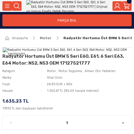
Geri Dön
Geri Dön
Geri Dön
Geri Dön
Geri Dön
Geri Dön
Geri Dön
Geri Dön
Geri Dön
PARÇA BUL
edek Parçaları
rçaları
orta
Yürür
tma Sistemleri
Yıkama
n
Motor Elektrik
Anasayfa
Motor
Radyatör Hortumu Üst BMW 5 Seri E6
kleri
r, Kollar
 Ön Arka
Ateşleme Buji Bobin Buji Kablosu
Camı
a
on
Alternatör Marş Motoru
Radyatör Hortumu Üst BMW 5 Seri E60, E61, 6 Seri E63,
E64 Motor: N52, N53 OEM 17127521777
Kategori
Motor
,
Motor Soğutma
,
Alman Oto Yedekleri
Marka
İthal Ürün
njektör, Yakıt Pompası, Yakıt Hatları
Fiyat
24,83 EUR + KDV
Havale
1.553,47 TL (%5,00 havale indirimi)
1.635,23 TL
179,93 TL den başlayan taksitlerle!
-
+