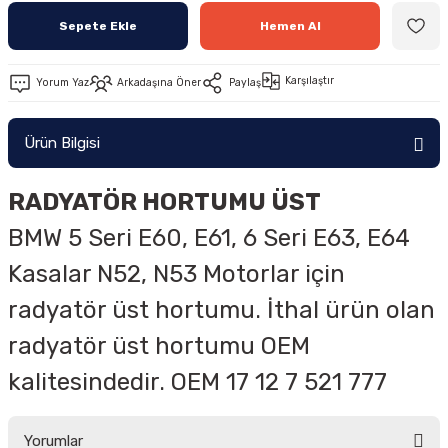
Sepete Ekle
Hemen Al
Karşılaştır
Yorum Yaz
Arkadaşına Öner
Paylaş
Ürün Bilgisi
RADYATÖR HORTUMU ÜST
BMW 5 Seri E60, E61, 6 Seri E63, E64
Kasalar
N52, N53
Motorlar için
radyatör üst hortumu. İthal ürün olan
radyatör üst hortumu OEM
kalitesindedir. OEM 17 12 7 521 777
Yorumlar