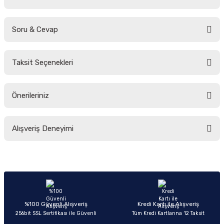
Soru & Cevap
Bu ürüne ilk yorumu siz yapın!
Taksit Seçenekleri
Yorum Yaz
Ürün hakkında henüz soru sorulmamış.
Önerileriniz
Soru Sor
Bu ürünün fiyat bilgisi, resim, ürün açıklamalarında ve diğer konularda
Alışveriş Deneyimi
yetersiz gördüğünüz noktaları öneri formunu kullanarak tarafımıza
iletebilirsiniz.
Görüş ve önerileriniz için teşekkür ederiz.
Sitemize ilk yorumu siz yapın!
Ürün resmi kalitesiz, bozuk veya görüntülenemiyor.
Ürün açıklamasında eksik bilgiler bulunuyor.
Deneyimini Paylaş
Ürün bilgilerinde hatalar bulunuyor.
%100 Güvenli Alışveriş
Kredi Kartı ile Alışveriş
256bit SSL Sertifikası ile Güvenli
Tüm Kredi Kartlarına 12 Taksit
Ürün fiyatı diğer sitelerden daha pahalı.