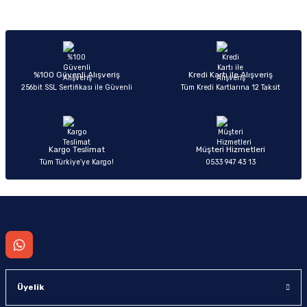
Sitemize ilk yorumu siz yapın!
Ürün resmi kalitesiz, bozuk veya görüntülenemiyor.
Ürün açıklamasında eksik bilgiler bulunuyor.
Deneyimini Paylaş
Ürün bilgilerinde hatalar bulunuyor.
%100 Güvenli Alışveriş
Kredi Kartı ile Alışveriş
256bit SSL Sertifikası ile Güvenli
Tüm Kredi Kartlarına 12 Taksit
Ürün fiyatı diğer sitelerden daha pahalı.
Bu ürüne benzer farklı alternatifler olmalı.
Kargo Teslimat
Müşteri Hizmetleri
Tüm Türkiye’ye Kargo!
0533 947 43 13
Gönder
Üyelik