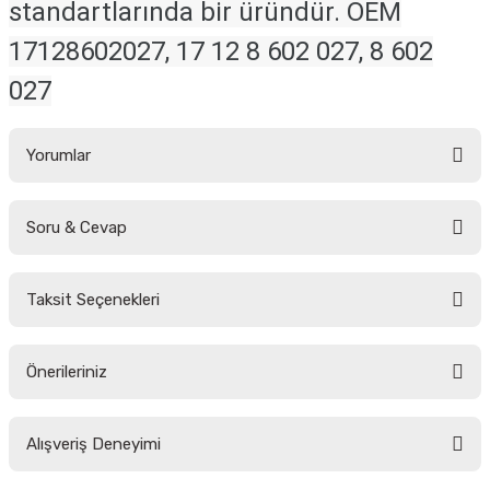
standartlarında bir üründür. OEM
17128602027, 17 12 8 602 027, 8 602
027
Yorumlar
Soru & Cevap
Bu ürüne ilk yorumu siz yapın!
Taksit Seçenekleri
Yorum Yaz
Ürün hakkında henüz soru sorulmamış.
Önerileriniz
Soru Sor
Bu ürünün fiyat bilgisi, resim, ürün açıklamalarında ve diğer konularda
Alışveriş Deneyimi
yetersiz gördüğünüz noktaları öneri formunu kullanarak tarafımıza
iletebilirsiniz.
Görüş ve önerileriniz için teşekkür ederiz.