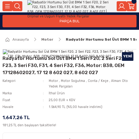
Geri Dön
Geri Dön
Geri Dön
Geri Dön
Geri Dön
Geri Dön
Geri Dön
Geri Dön
Geri Dön
PARÇA BUL
edek Parçaları
rçaları
orta
Yürür
tma Sistemleri
Yıkama
n
Motor Elektrik
Anasayfa
Motor
Radyatör Hortumu Sol Üst BMW 1 Seri 
kleri
r, Kollar
 Ön Arka
Ateşleme Buji Bobin Buji Kablosu
Camı
a
on
Alternatör Marş Motoru
YENI
Radyatör Hortumu Sol Üst BMW 1 Seri F20, 2 Seri F22,
F23, 3 Seri F30, F31, 4 Seri F32, F36, Motor: B38, OEM
17128602027, 17 12 8 602 027, 8 602 027
Kategori
Motor
,
Motor Soğutma
,
Conta / Keçe
,
Alman Oto
njektör, Yakıt Pompası, Yakıt Hatları
Yedek Parçaları
Marka
İthal Ürün
Fiyat
25,00 EUR + KDV
Havale
1.564,90 TL (%5,00 havale indirimi)
1.647,26 TL
181,25 TL den başlayan taksitlerle!