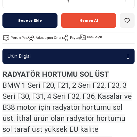
-
+
Sepete Ekle
Hemen Al
Karşılaştır
Yorum Yaz
Arkadaşına Öner
Paylaş
Ürün Bilgisi
RADYATÖR HORTUMU SOL ÜST
BMW 1 Seri F20, F21, 2 Seri F22, F23, 3
Seri F30, F31, 4 Seri F32, F36, Kasalar ve
B38 motor için radyatör hortumu sol
üst. İthal ürün olan radyatör hortumu
sol taraf üst yüksek EU kalite