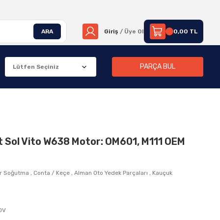
ARA
Giriş
/ Üye Ol
0,00 TL
PARÇA BUL
 Sol Vito W638 Motor: OM601, M111 OEM
r Soğutma
,
Conta / Keçe
,
Alman Oto Yedek Parçaları
,
Kauçuk
KDV