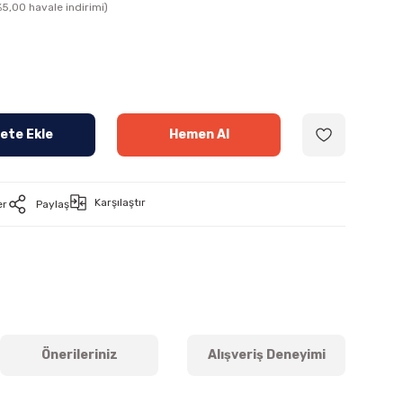
5,00 havale indirimi)
ete Ekle
Hemen Al
Karşılaştır
er
Paylaş
Önerileriniz
Alışveriş Deneyimi