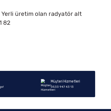
Yerli üretim olan radyatör alt
1 82
iletebilirsiniz.
Müşteri Hizmetleri
go!
0533 947 43 13