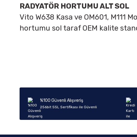
RADYATÖR HORTUMU ALT SOL
Vito W638 Kasa ve OM601, M111 Moto
hortumu sol taraf OEM kalite stan
Bu ürünün fiyat bilgisi, resim, ürün açıklamalarında ve diğer k
Görüş ve önerileriniz için teşekkür ederiz.
Ürün resmi kalitesiz, bozuk veya görüntülenemiyor.
Ürün açıklamasında eksik bilgiler bulunuyor.
Ürün bilgilerinde hatalar bulunuyor.
%100 Güvenli Alışveriş
Ürün fiyatı diğer sitelerden daha pahalı.
256bit SSL Sertifikası ile Güvenli
Bu ürüne benzer farklı alternatifler olmalı.