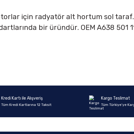
rlar için radyatör alt hortum sol taraf. 
dartlarında bir üründür. OEM A638 501 1
onularda yetersiz gördüğünüz noktaları öneri formunu kullanarak tarafımıza 
Ürün hakkında henüz soru sorulmamış.
Bu ürüne ilk yorumu siz yapın!
Sitemize ilk yorumu siz yapın!
Deneyimini Paylaş
Yorum Yaz
Soru Sor
Kredi Kartı ile Alışveriş
Kargo Teslimat
Tüm Kredi Kartlarına 12 Taksit
Tüm Türkiye’ye Kar