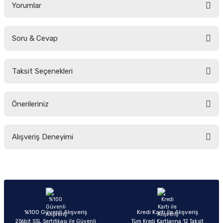
Yorumlar
Soru & Cevap
Bu ürüne ilk yorumu siz yapın!
Taksit Seçenekleri
Yorum Yaz
Ürün hakkında henüz soru sorulmamış.
Önerileriniz
Soru Sor
Bu ürünün fiyat bilgisi, resim, ürün açıklamalarında ve diğer konularda
Alışveriş Deneyimi
yetersiz gördüğünüz noktaları öneri formunu kullanarak tarafımıza
iletebilirsiniz.
Görüş ve önerileriniz için teşekkür ederiz.
Sitemize ilk yorumu siz yapın!
Ürün resmi kalitesiz, bozuk veya görüntülenemiyor.
Ürün açıklamasında eksik bilgiler bulunuyor.
Deneyimini Paylaş
Ürün bilgilerinde hatalar bulunuyor.
%100 Güvenli Alışveriş
Kredi Kartı ile Alışveriş
256bit SSL Sertifikası ile Güvenli
Tüm Kredi Kartlarına 12 Taksit