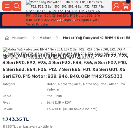
Geri Dön
Geri Dön
Geri Dön
Geri Dön
Geri Dön
Geri Dön
Geri Dön
Geri Dön
Geri Dön
PARÇA BUL
edek Parçaları
rçaları
orta
Yürür
tma Sistemleri
Yıkama
n
Motor Elektrik
Anasayfa
Motor
Motor Yağ Radyatörü BMW 1 Seri E81, E
kleri
r, Kollar
 Ön Arka
Ateşleme Buji Bobin Buji Kablosu
Camı
a
on
Alternatör Marş Motoru
Motor Yağ Radyatörü BMW 1 Seri E81, E87 2 Seri F22, F23,
3 Seri E90, E92, E93, 4 Seri F32, F33, F36, 5 Seri F07, F10,
6 Seri E63, E64, F06, F12, 7 Seri E65, F01, X3 Seri G01, X5
Seri E70, F15 Motor: B38, B46, B48, OEM 11427525333
njektör, Yakıt Pompası, Yakıt Hatları
Kategori
Motor
,
Motor Yağlama
,
Motor Soğutma
,
Alman Oto
Yedekleri
Marka
İthal Ürün
Fiyat
26,46 EUR + KDV
Havale
1.656,18 TL (%5,00 havale indirimi)
1.743,35 TL
191,83 TL den başlayan taksitlerle!