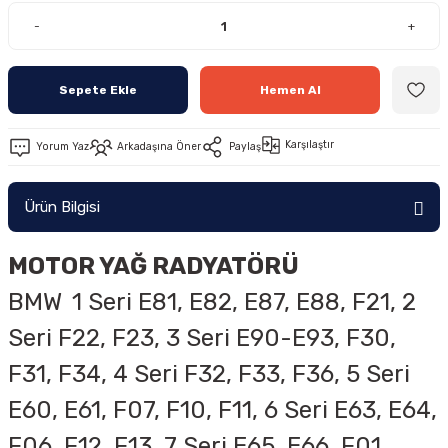
-
+
Sepete Ekle
Hemen Al
Karşılaştır
Yorum Yaz
Arkadaşına Öner
Paylaş
Ürün Bilgisi
MOTOR YAĞ RADYATÖRÜ
BMW
1 Seri E81, E82, E87, E88, F21, 2
Seri F22, F23, 3 Seri E90-E93, F30,
F31, F34, 4 Seri F32, F33, F36, 5 Seri
E60, E61, F07, F10, F11, 6 Seri E63, E64,
F06, F12, F13, 7 Seri E65, E66, F01,