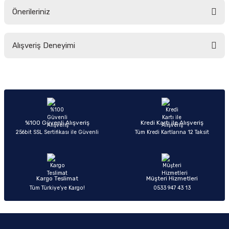
Önerileriniz
Soru Sor
Bu ürünün fiyat bilgisi, resim, ürün açıklamalarında ve diğer konularda
Alışveriş Deneyimi
yetersiz gördüğünüz noktaları öneri formunu kullanarak tarafımıza
iletebilirsiniz.
Görüş ve önerileriniz için teşekkür ederiz.
Sitemize ilk yorumu siz yapın!
Ürün resmi kalitesiz, bozuk veya görüntülenemiyor.
Ürün açıklamasında eksik bilgiler bulunuyor.
Deneyimini Paylaş
Ürün bilgilerinde hatalar bulunuyor.
%100 Güvenli Alışveriş
Kredi Kartı ile Alışveriş
256bit SSL Sertifikası ile Güvenli
Tüm Kredi Kartlarına 12 Taksit
Ürün fiyatı diğer sitelerden daha pahalı.
Bu ürüne benzer farklı alternatifler olmalı.
Kargo Teslimat
Müşteri Hizmetleri
Tüm Türkiye’ye Kargo!
0533 947 43 13
Gönder