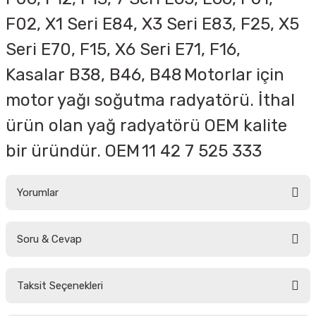
F02, X1 Seri E84, X3 Seri E83, F25, X5
Seri E70, F15, X6 Seri E71, F16,
Kasalar
B38, B46, B48
Motorlar için
motor yağı soğutma radyatörü. İthal
ürün olan yağ radyatörü OEM kalite
bir üründür. OEM
11 42 7 525 333
Yorumlar
Soru & Cevap
Bu ürüne ilk yorumu siz yapın!
Taksit Seçenekleri
Yorum Yaz
Ürün hakkında henüz soru sorulmamış.