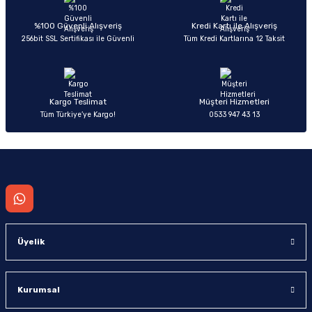
Ürün açıklamasında eksik bilgiler bulunuyor.
Deneyimini Paylaş
Ürün bilgilerinde hatalar bulunuyor.
%100 Güvenli Alışveriş
Kredi Kartı ile Alışveriş
256bit SSL Sertifikası ile Güvenli
Tüm Kredi Kartlarına 12 Taksit
Ürün fiyatı diğer sitelerden daha pahalı.
Bu ürüne benzer farklı alternatifler olmalı.
Kargo Teslimat
Müşteri Hizmetleri
Tüm Türkiye’ye Kargo!
0533 947 43 13
Gönder
Üyelik
Kurumsal