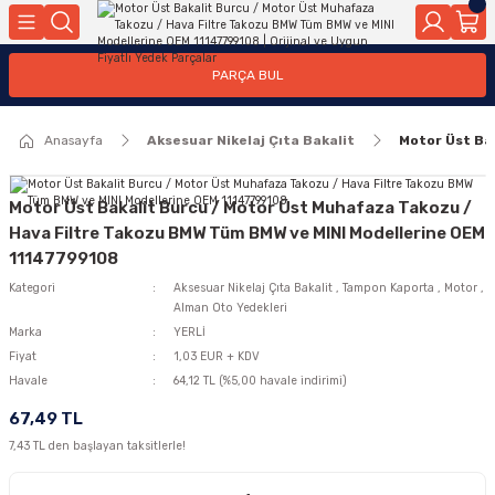
Geri Dön
Geri Dön
Geri Dön
Geri Dön
Geri Dön
Geri Dön
Geri Dön
Geri Dön
Geri Dön
PARÇA BUL
edek Parçaları
rçaları
orta
Yürür
tma Sistemleri
Yıkama
n
Motor Elektrik
Anasayfa
Aksesuar Nikelaj Çıta Bakalit
Motor Üst Ba
kleri
r, Kollar
 Ön Arka
Ateşleme Buji Bobin Buji Kablosu
Camı
a
on
Alternatör Marş Motoru
Motor Üst Bakalit Burcu / Motor Üst Muhafaza Takozu /
Hava Filtre Takozu BMW Tüm BMW ve MINI Modellerine OEM
11147799108
Kategori
Aksesuar Nikelaj Çıta Bakalit
,
Tampon Kaporta
,
Motor
,
njektör, Yakıt Pompası, Yakıt Hatları
Alman Oto Yedekleri
Marka
YERLİ
Fiyat
1,03 EUR + KDV
Havale
64,12 TL (%5,00 havale indirimi)
67,49 TL
7,43 TL den başlayan taksitlerle!