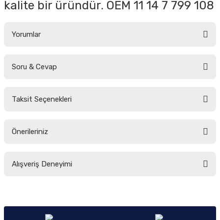
kalite bir üründür. OEM 11 14 7 799 108
Yorumlar
Soru & Cevap
Bu ürüne ilk yorumu siz yapın!
Taksit Seçenekleri
Yorum Yaz
Ürün hakkında henüz soru sorulmamış.
Önerileriniz
Soru Sor
Bu ürünün fiyat bilgisi, resim, ürün açıklamalarında ve diğer konularda
Alışveriş Deneyimi
yetersiz gördüğünüz noktaları öneri formunu kullanarak tarafımıza
iletebilirsiniz.
Görüş ve önerileriniz için teşekkür ederiz.
Sitemize ilk yorumu siz yapın!
Ürün resmi kalitesiz, bozuk veya görüntülenemiyor.