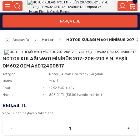
Geri Dön
Geri Dön
Geri Dön
Geri Dön
Geri Dön
Geri Dön
Geri Dön
Geri Dön
Geri Dön
PARÇA BUL
edek Parçaları
rçaları
orta
Yürür
tma Sistemleri
Yıkama
n
Motor Elektrik
Anasayfa
Motor
MOTOR KULAĞI W601 MİNİBÜS 207-2
kleri
r, Kollar
 Ön Arka
Ateşleme Buji Bobin Buji Kablosu
Camı
a
on
Alternatör Marş Motoru
MOTOR KULAĞI W601 MİNİBÜS 207-208-210 Y.M. YEŞİL
OM602 OEM A6012400817
Kategori
Motor
,
Alman Oto Yedek Parçaları
Marka
YERLİ
njektör, Yakıt Pompası, Yakıt Hatları
Fiyat
12,92 EUR + KDV
Havale
808,01 TL (%5,00 havale indirimi)
850,54 TL
93,59 TL den başlayan taksitlerle!
-
+