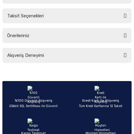
Bu ürüne ilk yorumu siz yapın!
Taksit Seçenekleri
Yorum Yaz
Ürün hakkında henüz soru sorulmamış.
Önerileriniz
Soru Sor
Bu ürünün fiyat bilgisi, resim, ürün açıklamalarında ve diğer konularda
Alışveriş Deneyimi
yetersiz gördüğünüz noktaları öneri formunu kullanarak tarafımıza
iletebilirsiniz.
Görüş ve önerileriniz için teşekkür ederiz.
Sitemize ilk yorumu siz yapın!
Ürün resmi kalitesiz, bozuk veya görüntülenemiyor.
Ürün açıklamasında eksik bilgiler bulunuyor.
Deneyimini Paylaş
Ürün bilgilerinde hatalar bulunuyor.
%100 Güvenli Alışveriş
Kredi Kartı ile Alışveriş
256bit SSL Sertifikası ile Güvenli
Tüm Kredi Kartlarına 12 Taksit
Ürün fiyatı diğer sitelerden daha pahalı.
Bu ürüne benzer farklı alternatifler olmalı.
Kargo Teslimat
Müşteri Hizmetleri