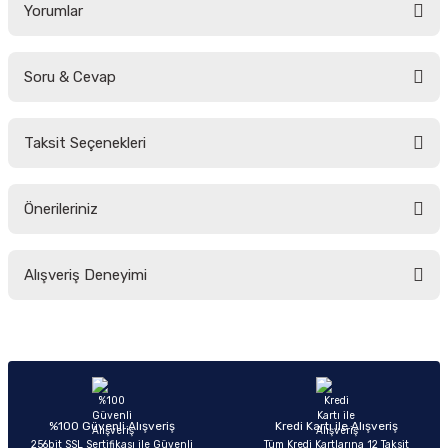
Yorumlar
Soru & Cevap
Bu ürüne ilk yorumu siz yapın!
Taksit Seçenekleri
Yorum Yaz
Ürün hakkında henüz soru sorulmamış.
Önerileriniz
Soru Sor
Bu ürünün fiyat bilgisi, resim, ürün açıklamalarında ve diğer konularda
Alışveriş Deneyimi
yetersiz gördüğünüz noktaları öneri formunu kullanarak tarafımıza
iletebilirsiniz.
Görüş ve önerileriniz için teşekkür ederiz.
Sitemize ilk yorumu siz yapın!
Ürün resmi kalitesiz, bozuk veya görüntülenemiyor.
Ürün açıklamasında eksik bilgiler bulunuyor.
Deneyimini Paylaş
Ürün bilgilerinde hatalar bulunuyor.
%100 Güvenli Alışveriş
Kredi Kartı ile Alışveriş
256bit SSL Sertifikası ile Güvenli
Tüm Kredi Kartlarına 12 Taksit