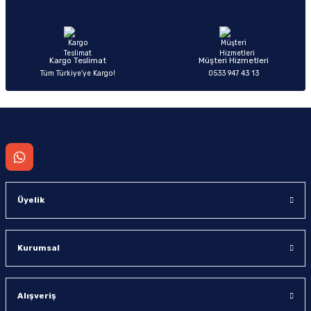
Ürün fiyatı diğer sitelerden daha pahalı.
Bu ürüne benzer farklı alternatifler olmalı.
Kargo Teslimat
Müşteri Hizmetleri
Tüm Türkiye’ye Kargo!
0533 947 43 13
Gönder
Üyelik
Kurumsal
Alışveriş