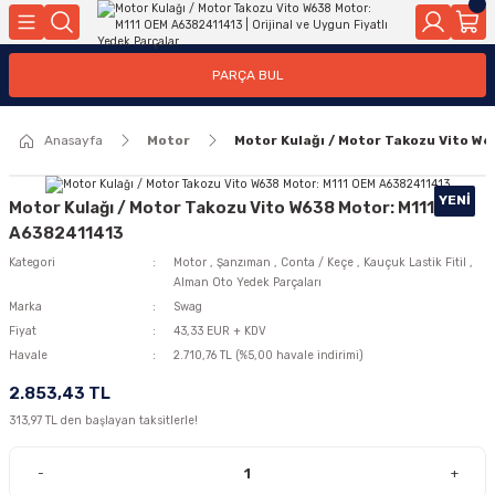
Geri Dön
Geri Dön
Geri Dön
Geri Dön
Geri Dön
Geri Dön
Geri Dön
Geri Dön
Geri Dön
PARÇA BUL
edek Parçaları
rçaları
orta
Yürür
tma Sistemleri
Yıkama
n
Motor Elektrik
Anasayfa
Motor
Motor Kulağı / Motor Takozu Vito W
kleri
r, Kollar
 Ön Arka
Ateşleme Buji Bobin Buji Kablosu
Camı
a
on
Alternatör Marş Motoru
YENI
Motor Kulağı / Motor Takozu Vito W638 Motor: M111 OEM
A6382411413
Kategori
Motor
,
Şanzıman
,
Conta / Keçe
,
Kauçuk Lastik Fitil
,
Alman Oto Yedek Parçaları
njektör, Yakıt Pompası, Yakıt Hatları
Marka
Swag
Fiyat
43,33 EUR + KDV
Havale
2.710,76 TL (%5,00 havale indirimi)
2.853,43 TL
313,97 TL den başlayan taksitlerle!
-
+