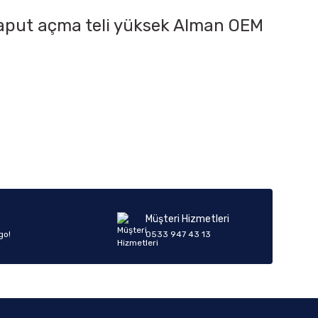
 kaput açma teli yüksek Alman OEM
iletebilirsiniz.
Müşteri Hizmetleri
go!
0533 947 43 13