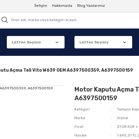
İletişim
Hakkımızda
Blog Yazılarımız
putu Açma Teli Vito W639 OEM A6397500359, A6397500159
Motor Kaputu Açma T
A6397500159
Kategori
Tampon Kap
Marka
Orjinal
Fiyat
27,08 EUR +
Havale
1.695,31 TL 