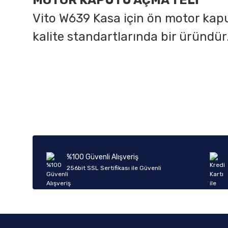
MOTOR KAPUTU AÇMA TELİ
Vito W639 Kasa için ön motor kapu
kalite standartlarında bir üründü
Bu ürünün fiyat bilgisi, resim, ürün açıklamalarında ve diğer k
Görüş ve önerileriniz için teşekkür ederiz.
Ürün resmi kalitesiz, bozuk veya görüntülenemiyor.
Ürün açıklamasında eksik bilgiler bulunuyor.
Ürün bilgilerinde hatalar bulunuyor.
%100 Güvenli Alışveriş
Ürün fiyatı diğer sitelerden daha pahalı.
256bit SSL Sertifikası ile Güvenli
Bu ürüne benzer farklı alternatifler olmalı.