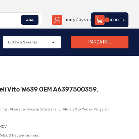
ARA
Giriş
/ Üye Ol
0,00 TL
PARÇA BUL
eli Vito W639 OEM A6397500359,
orta
,
Aksesuar Nikelaj Çıta Bakalit
,
Alman Oto Yedek Parçaları
 KDV
(%5,00 havale indirimi)