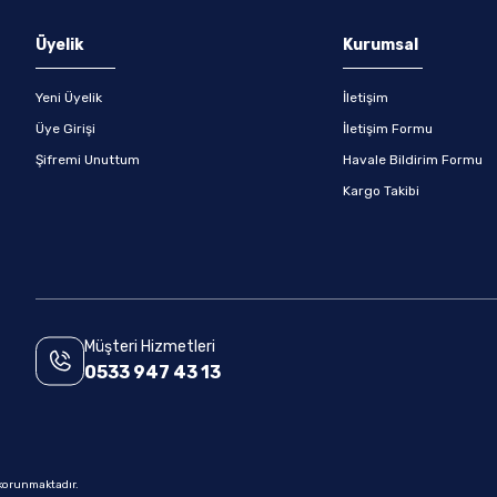
Gönder
Üyelik
Kurumsal
Yeni Üyelik
İletişim
Üye Girişi
İletişim Formu
Şifremi Unuttum
Havale Bildirim Formu
Kargo Takibi
Müşteri Hizmetleri
0533 947 43 13
e korunmaktadır.