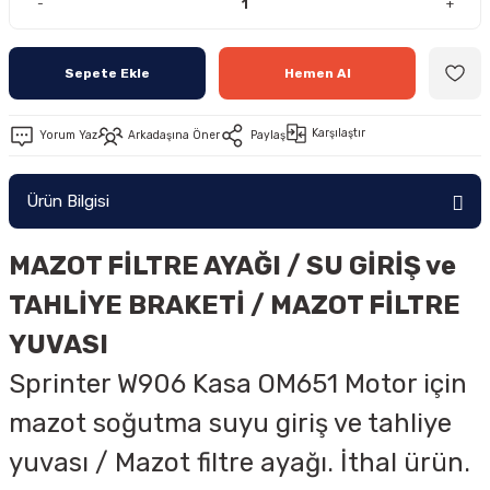
-
+
Sepete Ekle
Hemen Al
Karşılaştır
Yorum Yaz
Arkadaşına Öner
Paylaş
Ürün Bilgisi
MAZOT FİLTRE AYAĞI / SU GİRİŞ ve
TAHLİYE BRAKETİ / MAZOT FİLTRE
YUVASI
Sprinter W906 Kasa OM651 Motor için
mazot soğutma suyu giriş ve tahliye
yuvası / Mazot filtre ayağı. İthal ürün.