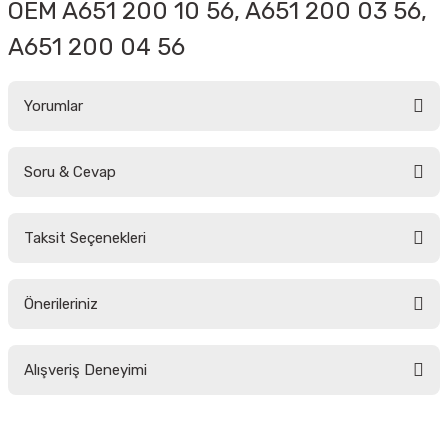
OEM
A651 200 10 56, A651 200 03 56,
A651 200 04 56
Yorumlar
Soru & Cevap
Bu ürüne ilk yorumu siz yapın!
Taksit Seçenekleri
Yorum Yaz
Ürün hakkında henüz soru sorulmamış.
Önerileriniz
Soru Sor
Bu ürünün fiyat bilgisi, resim, ürün açıklamalarında ve diğer konularda
Alışveriş Deneyimi
yetersiz gördüğünüz noktaları öneri formunu kullanarak tarafımıza
iletebilirsiniz.
Görüş ve önerileriniz için teşekkür ederiz.