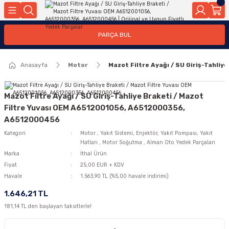
Geri Dön
Geri Dön
Geri Dön
Geri Dön
Geri Dön
Geri Dön
Geri Dön
Geri Dön
Geri Dön
PARÇA BUL
edek Parçaları
rçaları
orta
Yürür
tma Sistemleri
Yıkama
n
Motor Elektrik
Anasayfa
Motor
Mazot Filtre Ayağı / SU Giriş-Tahl
kleri
r, Kollar
 Ön Arka
Ateşleme Buji Bobin Buji Kablosu
Camı
a
on
Alternatör Marş Motoru
Mazot Filtre Ayağı / SU Giriş-Tahliye Braketi / Mazot
Filtre Yuvası OEM A6512001056, A6512000356,
A6512000456
Kategori
Motor
,
Yakıt Sistemi, Enjektör, Yakıt Pompası, Yakıt
njektör, Yakıt Pompası, Yakıt Hatları
Hatları
,
Motor Soğutma
,
Alman Oto Yedek Parçaları
Marka
İthal Ürün
Fiyat
25,00 EUR + KDV
Havale
1.563,90 TL (%5,00 havale indirimi)
1.646,21 TL
181,14 TL den başlayan taksitlerle!