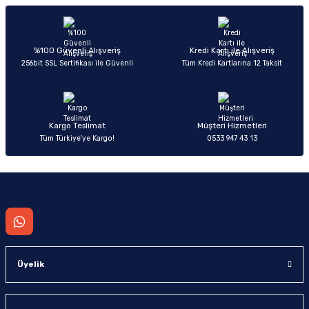
Sitemize ilk yorumu siz yapın!
Ürün resmi kalitesiz, bozuk veya görüntülenemiyor.
Ürün açıklamasında eksik bilgiler bulunuyor.
Deneyimini Paylaş
Ürün bilgilerinde hatalar bulunuyor.
%100 Güvenli Alışveriş
Kredi Kartı ile Alışveriş
256bit SSL Sertifikası ile Güvenli
Tüm Kredi Kartlarına 12 Taksit
Ürün fiyatı diğer sitelerden daha pahalı.
Bu ürüne benzer farklı alternatifler olmalı.
Kargo Teslimat
Müşteri Hizmetleri
Tüm Türkiye’ye Kargo!
0533 947 43 13
Gönder
Üyelik