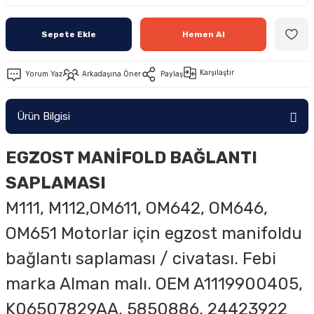
Sepete Ekle
Hemen Al
Karşılaştır
Yorum Yaz
Arkadaşına Öner
Paylaş
Ürün Bilgisi
EGZOST MANİFOLD BAĞLANTI
SAPLAMASI
M111, M112,OM611, OM642, OM646,
OM651 Motorlar için egzost manifoldu
bağlantı saplaması / civatası. Febi
marka Alman malı.
OEM A1119900405,
K06507829AA, 5850886, 24423922