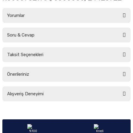
Yorumlar
Soru & Cevap
Bu ürüne ilk yorumu siz yapın!
Taksit Seçenekleri
Yorum Yaz
Ürün hakkında henüz soru sorulmamış.
Önerileriniz
Soru Sor
Bu ürünün fiyat bilgisi, resim, ürün açıklamalarında ve diğer konularda
Alışveriş Deneyimi
yetersiz gördüğünüz noktaları öneri formunu kullanarak tarafımıza
iletebilirsiniz.
Görüş ve önerileriniz için teşekkür ederiz.
Sitemize ilk yorumu siz yapın!
Ürün resmi kalitesiz, bozuk veya görüntülenemiyor.
Ürün açıklamasında eksik bilgiler bulunuyor.