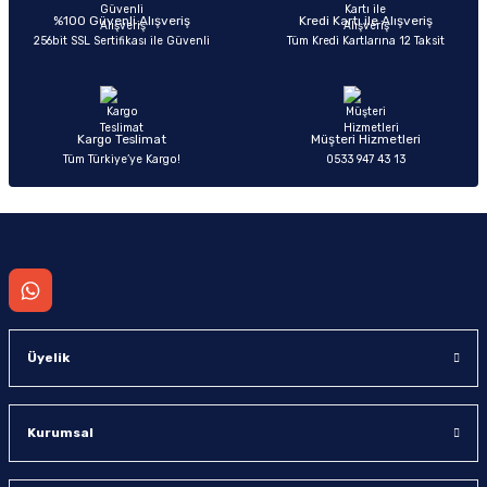
Deneyimini Paylaş
Ürün bilgilerinde hatalar bulunuyor.
%100 Güvenli Alışveriş
Kredi Kartı ile Alışveriş
256bit SSL Sertifikası ile Güvenli
Tüm Kredi Kartlarına 12 Taksit
Ürün fiyatı diğer sitelerden daha pahalı.
Bu ürüne benzer farklı alternatifler olmalı.
Kargo Teslimat
Müşteri Hizmetleri
Tüm Türkiye’ye Kargo!
0533 947 43 13
Gönder
Üyelik
Kurumsal