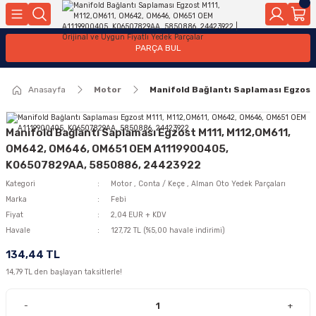
Geri Dön
Geri Dön
Geri Dön
Geri Dön
Geri Dön
Geri Dön
Geri Dön
Geri Dön
Geri Dön
PARÇA BUL
edek Parçaları
rçaları
orta
Yürür
tma Sistemleri
Yıkama
n
Motor Elektrik
Anasayfa
Motor
Manifold Bağlantı Saplaması Egzos
kleri
r, Kollar
 Ön Arka
Ateşleme Buji Bobin Buji Kablosu
Camı
a
on
Alternatör Marş Motoru
Manifold Bağlantı Saplaması Egzost M111, M112,OM611,
OM642, OM646, OM651 OEM A1119900405,
K06507829AA, 5850886, 24423922
Kategori
Motor
,
Conta / Keçe
,
Alman Oto Yedek Parçaları
njektör, Yakıt Pompası, Yakıt Hatları
Marka
Febi
Fiyat
2,04 EUR + KDV
Havale
127,72 TL (%5,00 havale indirimi)
134,44 TL
14,79 TL den başlayan taksitlerle!
-
+