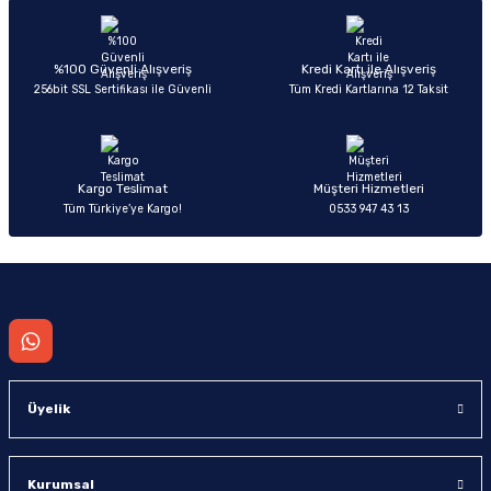
Ürün resmi kalitesiz, bozuk veya görüntülenemiyor.
Ürün açıklamasında eksik bilgiler bulunuyor.
Deneyimini Paylaş
Ürün bilgilerinde hatalar bulunuyor.
%100 Güvenli Alışveriş
Kredi Kartı ile Alışveriş
256bit SSL Sertifikası ile Güvenli
Tüm Kredi Kartlarına 12 Taksit
Ürün fiyatı diğer sitelerden daha pahalı.
Bu ürüne benzer farklı alternatifler olmalı.
Kargo Teslimat
Müşteri Hizmetleri
Tüm Türkiye’ye Kargo!
0533 947 43 13
Gönder
Üyelik
Kurumsal