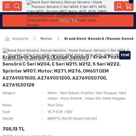
Geri Dön
Geri Dön
Geri Dön
Geri Dön
Geri Dön
Geri Dön
Geri Dön
Geri Dön
Geri Dön
PARÇA BUL
edek Parçaları
rçaları
orta
Yürür
tma Sistemleri
Yıkama
n
Motor Elektrik
Anasayfa
Motor
Krank Devir Sensörü /Konum Sensörü
kleri
r, Kollar
 Ön Arka
Ateşleme Buji Bobin Buji Kablosu
Camı
a
on
Alternatör Marş Motoru
YENI
Krank Devir Sensörü /Konum Sensörü / Krank Pozisyon
Sensörü C Seri W204, E Seri W211, W212, S Seri W222,
Sprinter W907, Motor: M271, M276, OM651 OEM
A2769051500, A2769051200, A2769050700,
njektör, Yakıt Pompası, Yakıt Hatları
A2761530128
Kategori
Motor
,
Yakıt Sistemi, Enjektör, Yakıt Pompası, Yakıt
Hatları
,
Motor Elektrik
,
Alman Oto Yedek Parçaları
Marka
İthal Ürün
Fiyat
10,71 EUR + KDV
Havale
669,87 TL (%5,00 havale indirimi)
705,13 TL