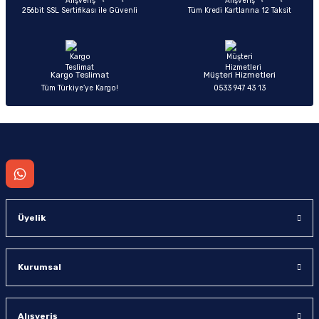
256bit SSL Sertifikası ile Güvenli
Tüm Kredi Kartlarına 12 Taksit
Ürün fiyatı diğer sitelerden daha pahalı.
Bu ürüne benzer farklı alternatifler olmalı.
Kargo Teslimat
Müşteri Hizmetleri
Tüm Türkiye’ye Kargo!
0533 947 43 13
Gönder
Üyelik
Kurumsal
Alışveriş