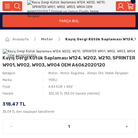
Geri Dön
Geri Dön
Geri Dön
Geri Dön
Geri Dön
Geri Dön
Geri Dön
Geri Dön
Geri Dön
PARÇA BUL
edek Parçaları
rçaları
orta
Yürür
tma Sistemleri
Yıkama
n
Motor Elektrik
Anasayfa
Motor
Kayış Gergi Kütük Saplaması W124,
kleri
r, Kollar
 Ön Arka
Ateşleme Buji Bobin Buji Kablosu
Camı
a
on
Alternatör Marş Motoru
Kayış Gergi Kütük Saplaması W124, W202, W210, SPRINTER
W901, W902, W903, W904 OEM A6062020120
Kategori
Motor
,
Motor Soğutma
,
Alman Oto Yedek Parçaları
Marka
YERLİ
njektör, Yakıt Pompası, Yakıt Hatları
Fiyat
4,83 EUR + KDV
Havale
302,55 TL (%5,00 havale indirimi)
318,47 TL
35,04 TL den başlayan taksitlerle!
-
+