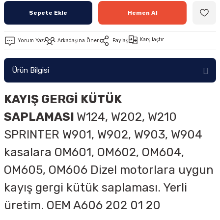
Sepete Ekle
Hemen Al
Karşılaştır
Yorum Yaz
Arkadaşına Öner
Paylaş
Ürün Bilgisi
KAYIŞ GERGİ KÜTÜK
SAPLAMASI
W124, W202, W210
SPRINTER W901, W902, W903, W904
kasalara OM601, OM602, OM604,
OM605, OM606 Dizel motorlara uygun
kayış gergi kütük saplaması. Yerli
üretim. OEM A606 202 01 20