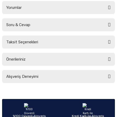
Yorumlar
Soru & Cevap
Bu ürüne ilk yorumu siz yapın!
Taksit Seçenekleri
Yorum Yaz
Ürün hakkında henüz soru sorulmamış.
Önerileriniz
Soru Sor
Bu ürünün fiyat bilgisi, resim, ürün açıklamalarında ve diğer konularda
Alışveriş Deneyimi
yetersiz gördüğünüz noktaları öneri formunu kullanarak tarafımıza
iletebilirsiniz.
Görüş ve önerileriniz için teşekkür ederiz.
Sitemize ilk yorumu siz yapın!
Ürün resmi kalitesiz, bozuk veya görüntülenemiyor.
Ürün açıklamasında eksik bilgiler bulunuyor.
Deneyimini Paylaş
Ürün bilgilerinde hatalar bulunuyor.
%100 Güvenli Alışveriş
Kredi Kartı ile Alışveriş