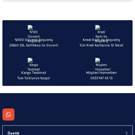
iletebilirsiniz.
Görüş ve önerileriniz için teşekkür ederiz.
Sitemize ilk yorumu siz yapın!
Ürün resmi kalitesiz, bozuk veya görüntülenemiyor.
Ürün açıklamasında eksik bilgiler bulunuyor.
Deneyimini Paylaş
Ürün bilgilerinde hatalar bulunuyor.
%100 Güvenli Alışveriş
Kredi Kartı ile Alışveriş
256bit SSL Sertifikası ile Güvenli
Tüm Kredi Kartlarına 12 Taksit
Ürün fiyatı diğer sitelerden daha pahalı.
Bu ürüne benzer farklı alternatifler olmalı.
Kargo Teslimat
Müşteri Hizmetleri
Tüm Türkiye’ye Kargo!
0533 947 43 13
Gönder
Üyelik