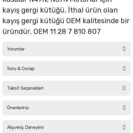
kayış gergi kütüğü. İthal ürün olan
kayış gergi kütüğü OEM kalitesinde bir
üründür.
OEM
11 28 7 810 807
Yorumlar
Soru & Cevap
Bu ürüne ilk yorumu siz yapın!
Taksit Seçenekleri
Yorum Yaz
Ürün hakkında henüz soru sorulmamış.
Önerileriniz
Soru Sor
Bu ürünün fiyat bilgisi, resim, ürün açıklamalarında ve diğer konularda
Alışveriş Deneyimi
yetersiz gördüğünüz noktaları öneri formunu kullanarak tarafımıza