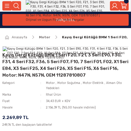
Geri Dön
Geri Dön
Geri Dön
Geri Dön
Geri Dön
Geri Dön
Geri Dön
Geri Dön
Geri Dön
PARÇA BUL
edek Parçaları
rçaları
orta
Yürür
tma Sistemleri
Yıkama
n
Motor Elektrik
Anasayfa
Motor
Kayış Gergi Kütüğü BMW 1 Seri F20, F2
kleri
r, Kollar
 Ön Arka
Ateşleme Buji Bobin Buji Kablosu
Camı
a
on
Alternatör Marş Motoru
Kayış Gergi Kütüğü BMW 1 Seri F20, F21, 3 Seri E90, F30,
F31, 4 Seri F32, F36, 5 Seri F07, F10, 7 Seri F01, F02, X1 Seri
E84, X3 Seri F25, X4 Seri F26, X5 Seri F15, X6 Seri F16,
Motor: N47N, N57N, OEM 11287810807
njektör, Yakıt Pompası, Yakıt Hatları
Kategori
Motor
,
Motor Soğutma
,
Motor Elektrik
,
Alman Oto
Yedekleri
Marka
İthal Ürün
Fiyat
34,43 EUR + KDV
Havale
2.156,39 TL (%5,00 havale indirimi)
2.269,89 TL
249,76 TL den başlayan taksitlerle!