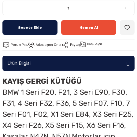
-
+
Sepete Ekle
Hemen Al
Karşılaştır
Yorum Yaz
Arkadaşına Öner
Paylaş
Ürün Bilgisi
KAYIŞ GERGİ KÜTÜĞÜ
BMW 1 Seri F20, F21, 3 Seri E90, F30,
F31, 4 Seri F32, F36, 5 Seri F07, F10, 7
Seri F01, F02, X1 Seri E84, X3 Seri F25,
X4 Seri F26, X5 Seri F15, X6 Seri F16,
Kasalar
N47N, N57N
Motorlar için