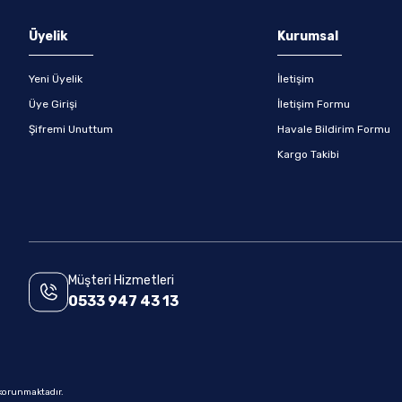
Gönder
Üyelik
Kurumsal
Yeni Üyelik
İletişim
Üye Girişi
İletişim Formu
Şifremi Unuttum
Havale Bildirim Formu
Kargo Takibi
Müşteri Hizmetleri
0533 947 43 13
e korunmaktadır.