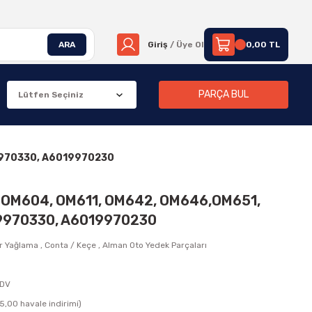
ARA
Giriş
/ Üye Ol
0,00 TL
PARÇA BUL
19970330, A6019970230
, OM604, OM611, OM642, OM646,OM651,
19970330, A6019970230
r Yağlama
,
Conta / Keçe
,
Alman Oto Yedek Parçaları
KDV
5,00 havale indirimi)