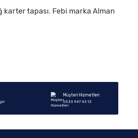
 karter tapası. Febi marka Alman
iletebilirsiniz.
Müşteri Hizmetleri
go!
0533 947 43 13