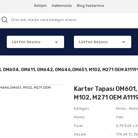
İletişim
Hakkımızda
Blog Yazılarımız
1, OM604, OM611, OM642, OM646,OM651, M102, M271 OEM A11
Karter Tapası OM601
M102, M271 OEM A11
Kategori
Motor
,
Moto
Marka
Febi
Fiyat
2,79 EUR + 
Havale
174,64 TL (%