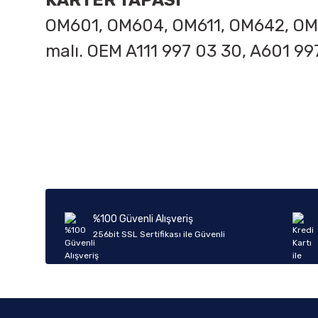
KARTER TAPASI
OM601, OM604, OM611, OM642, OM64
malı. OEM A111 997 03 30, A601 99
Bu ürünün fiyat bilgisi, resim, ürün açıklamalarında ve diğer k
Görüş ve önerileriniz için teşekkür ederiz.
Ürün resmi kalitesiz, bozuk veya görüntülenemiyor.
Ürün açıklamasında eksik bilgiler bulunuyor.
Ürün bilgilerinde hatalar bulunuyor.
%100 Güvenli Alışveriş
Ürün fiyatı diğer sitelerden daha pahalı.
256bit SSL Sertifikası ile Güvenli
Bu ürüne benzer farklı alternatifler olmalı.