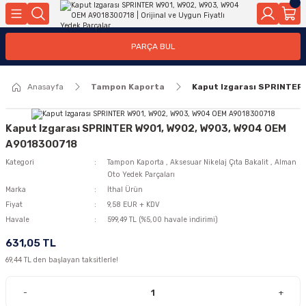
Geri Dön
Geri Dön
Geri Dön
Geri Dön
Geri Dön
Geri Dön
Geri Dön
Geri Dön
Geri Dön
PARÇA BUL
edek Parçaları
rçaları
orta
Yürür
tma Sistemleri
Yıkama
n
Motor Elektrik
Anasayfa
Tampon Kaporta
Kaput Izgarası SPRINTE
kleri
r, Kollar
 Ön Arka
Ateşleme Buji Bobin Buji Kablosu
Camı
a
on
Alternatör Marş Motoru
Kaput Izgarası SPRINTER W901, W902, W903, W904 OEM
A9018300718
Kategori
Tampon Kaporta
,
Aksesuar Nikelaj Çıta Bakalit
,
Alman
Oto Yedek Parçaları
njektör, Yakıt Pompası, Yakıt Hatları
Marka
İthal Ürün
Fiyat
9,58 EUR + KDV
Havale
599,49 TL (%5,00 havale indirimi)
631,05 TL
69,44 TL den başlayan taksitlerle!
-
+