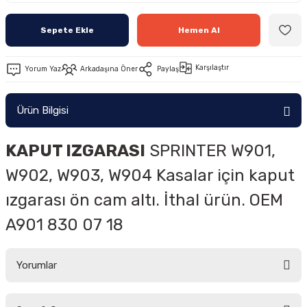
Sepete Ekle
Hemen Al
Karşılaştır
Yorum Yaz
Arkadaşına Öner
Paylaş
Ürün Bilgisi
KAPUT IZGARASI
SPRINTER W901,
W902, W903, W904 Kasalar için kaput
ızgarası ön cam altı. İthal ürün. OEM
A901 830 07 18
Yorumlar