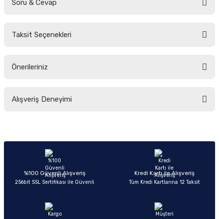
Soru & Cevap
Bu ürüne ilk yorumu siz yapın!
Taksit Seçenekleri
Yorum Yaz
Ürün hakkında henüz soru sorulmamış.
Önerileriniz
Soru Sor
Bu ürünün fiyat bilgisi, resim, ürün açıklamalarında ve diğer konularda
Alışveriş Deneyimi
yetersiz gördüğünüz noktaları öneri formunu kullanarak tarafımıza
iletebilirsiniz.
Görüş ve önerileriniz için teşekkür ederiz.
Sitemize ilk yorumu siz yapın!
Ürün resmi kalitesiz, bozuk veya görüntülenemiyor.
Ürün açıklamasında eksik bilgiler bulunuyor.
Deneyimini Paylaş
Ürün bilgilerinde hatalar bulunuyor.
%100 Güvenli Alışveriş
Kredi Kartı ile Alışveriş
256bit SSL Sertifikası ile Güvenli
Tüm Kredi Kartlarına 12 Taksit
Ürün fiyatı diğer sitelerden daha pahalı.
Bu ürüne benzer farklı alternatifler olmalı.