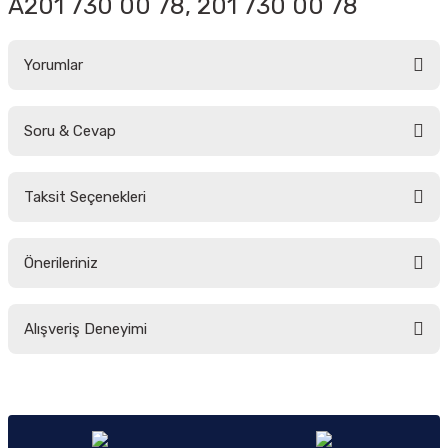
A201 730 00 78,
201 730 00 78
Yorumlar
Soru & Cevap
Bu ürüne ilk yorumu siz yapın!
Taksit Seçenekleri
Yorum Yaz
Ürün hakkında henüz soru sorulmamış.
Önerileriniz
Soru Sor
Bu ürünün fiyat bilgisi, resim, ürün açıklamalarında ve diğer konularda
Alışveriş Deneyimi
yetersiz gördüğünüz noktaları öneri formunu kullanarak tarafımıza
iletebilirsiniz.
Görüş ve önerileriniz için teşekkür ederiz.
Sitemize ilk yorumu siz yapın!
Ürün resmi kalitesiz, bozuk veya görüntülenemiyor.