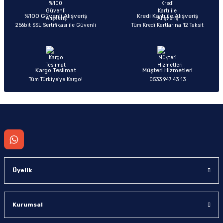
Ürün açıklamasında eksik bilgiler bulunuyor.
Deneyimini Paylaş
Ürün bilgilerinde hatalar bulunuyor.
%100 Güvenli Alışveriş
Kredi Kartı ile Alışveriş
256bit SSL Sertifikası ile Güvenli
Tüm Kredi Kartlarına 12 Taksit
Ürün fiyatı diğer sitelerden daha pahalı.
Bu ürüne benzer farklı alternatifler olmalı.
Kargo Teslimat
Müşteri Hizmetleri
Tüm Türkiye’ye Kargo!
0533 947 43 13
Gönder
Üyelik
Kurumsal