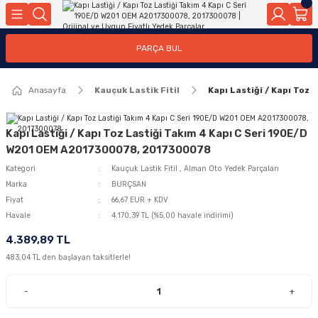
Geri Dön
Geri Dön
Geri Dön
Geri Dön
Geri Dön
Geri Dön
Geri Dön
Geri Dön
Geri Dön
PARÇA BUL
edek Parçaları
rçaları
orta
Yürür
tma Sistemleri
Yıkama
n
Motor Elektrik
Anasayfa
Kauçuk Lastik Fitil
Kapı Lastiği / Kapı To
kleri
r, Kollar
 Ön Arka
Ateşleme Buji Bobin Buji Kablosu
Camı
a
on
Alternatör Marş Motoru
Kapı Lastiği / Kapı Toz Lastiği Takım 4 Kapı C Seri 190E/D
W201 OEM A2017300078, 2017300078
Kategori
Kauçuk Lastik Fitil
,
Alman Oto Yedek Parçaları
Marka
BURÇSAN
njektör, Yakıt Pompası, Yakıt Hatları
Fiyat
66,67 EUR + KDV
Havale
4.170,39 TL (%5,00 havale indirimi)
4.389,89 TL
483,04 TL den başlayan taksitlerle!
-
+