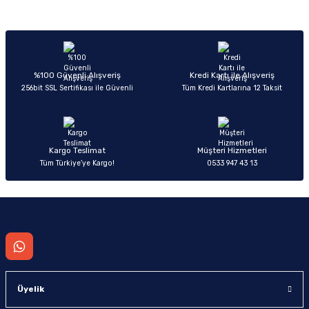
Sitemize ilk yorumu siz yapın!
Ürün resmi kalitesiz, bozuk veya görüntülenemiyor.
Ürün açıklamasında eksik bilgiler bulunuyor.
Deneyimini Paylaş
Ürün bilgilerinde hatalar bulunuyor.
%100 Güvenli Alışveriş
Kredi Kartı ile Alışveriş
256bit SSL Sertifikası ile Güvenli
Tüm Kredi Kartlarına 12 Taksit
Ürün fiyatı diğer sitelerden daha pahalı.
Bu ürüne benzer farklı alternatifler olmalı.
Kargo Teslimat
Müşteri Hizmetleri
Tüm Türkiye’ye Kargo!
0533 947 43 13
Gönder
Üyelik