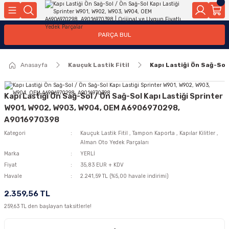
Geri Dön
Geri Dön
Geri Dön
Geri Dön
Geri Dön
Geri Dön
Geri Dön
Geri Dön
Geri Dön
PARÇA BUL
edek Parçaları
rçaları
orta
Yürür
tma Sistemleri
Yıkama
n
Motor Elektrik
Anasayfa
Kauçuk Lastik Fitil
Kapı Lastiği Ön Sağ-So
kleri
r, Kollar
 Ön Arka
Ateşleme Buji Bobin Buji Kablosu
Camı
a
on
Alternatör Marş Motoru
Kapı Lastiği Ön Sağ-Sol / Ön Sağ-Sol Kapı Lastiği Sprinter
W901, W902, W903, W904, OEM A6906970298,
A9016970398
Kategori
Kauçuk Lastik Fitil
,
Tampon Kaporta
,
Kapılar Kilitler
,
njektör, Yakıt Pompası, Yakıt Hatları
Alman Oto Yedek Parçaları
Marka
YERLİ
Fiyat
35,83 EUR + KDV
Havale
2.241,59 TL (%5,00 havale indirimi)
2.359,56 TL
259,63 TL den başlayan taksitlerle!