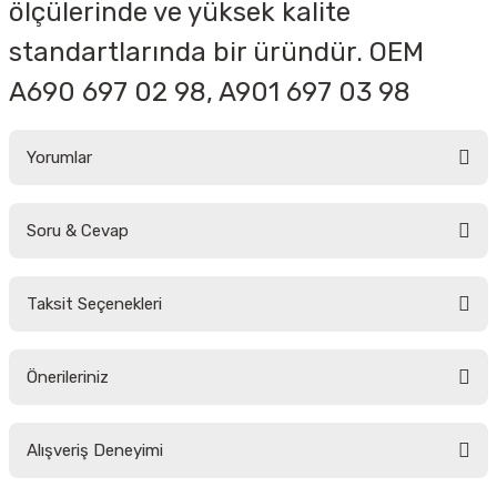
ölçülerinde ve yüksek kalite
standartlarında bir üründür. OEM
A690 697 02 98, A901 697 03 98
Yorumlar
Soru & Cevap
Bu ürüne ilk yorumu siz yapın!
Taksit Seçenekleri
Yorum Yaz
Ürün hakkında henüz soru sorulmamış.
Önerileriniz
Soru Sor
Bu ürünün fiyat bilgisi, resim, ürün açıklamalarında ve diğer konularda
Alışveriş Deneyimi
yetersiz gördüğünüz noktaları öneri formunu kullanarak tarafımıza
iletebilirsiniz.
Görüş ve önerileriniz için teşekkür ederiz.