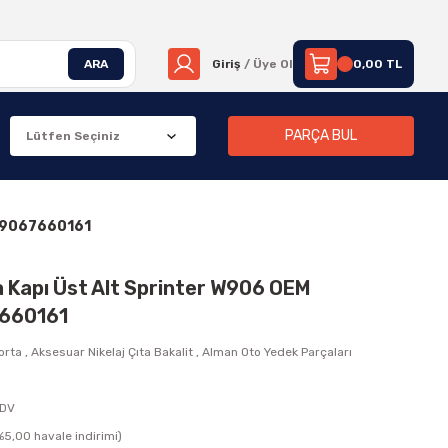
ARA
Giriş
/ Üye Ol
0,00 TL
PARÇA BUL
, A9067660161
rta Kapı Üst Alt Sprinter W906 OEM
660161
orta
,
Aksesuar Nikelaj Çıta Bakalit
,
Alman Oto Yedek Parçaları
KDV
5,00 havale indirimi)