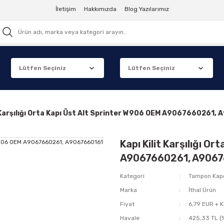
İletişim
Hakkımızda
Blog Yazılarımız
t Karşılığı Orta Kapı Üst Alt Sprinter W906 OEM A9067660261
Kapı Kilit Karşılığı O
A9067660261, A9067
Kategori
Tampon Kap
Marka
İthal Ürün
Fiyat
6,79 EUR + 
Havale
425,33 TL (%