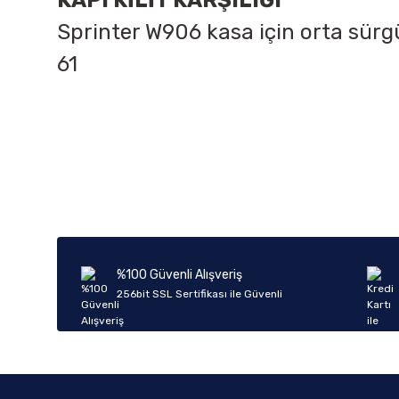
KAPI KİLİT KARŞILIĞI
Sprinter W906 kasa için orta sürgül
61
Bu ürünün fiyat bilgisi, resim, ürün açıklamalarında ve diğer k
Görüş ve önerileriniz için teşekkür ederiz.
Ürün resmi kalitesiz, bozuk veya görüntülenemiyor.
Ürün açıklamasında eksik bilgiler bulunuyor.
Ürün bilgilerinde hatalar bulunuyor.
%100 Güvenli Alışveriş
Ürün fiyatı diğer sitelerden daha pahalı.
256bit SSL Sertifikası ile Güvenli
Bu ürüne benzer farklı alternatifler olmalı.