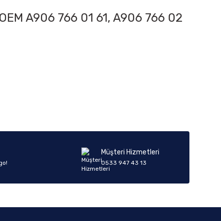
ün. OEM A906 766 01 61, A906 766 02
iletebilirsiniz.
Müşteri Hizmetleri
go!
0533 947 43 13