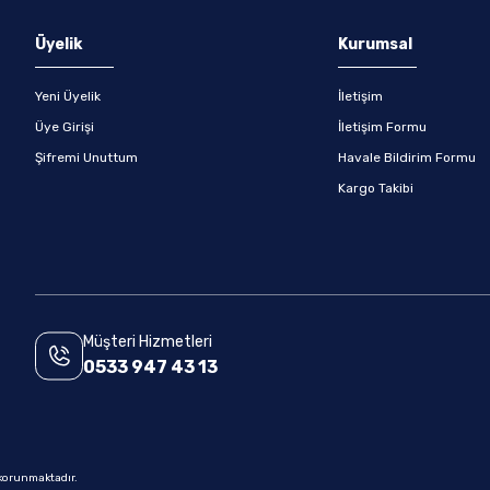
Gönder
Üyelik
Kurumsal
Yeni Üyelik
İletişim
Üye Girişi
İletişim Formu
Şifremi Unuttum
Havale Bildirim Formu
Kargo Takibi
Müşteri Hizmetleri
0533 947 43 13
e korunmaktadır.