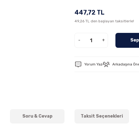
447,72 TL
49,26 TL den başlayan taksitlerle!
-
+
Sep
Yorum Yaz
Arkadaşına Ön
Soru & Cevap
Taksit Seçenekleri