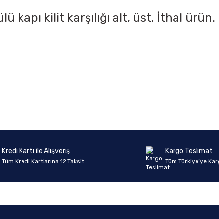
ü kapı kilit karşılığı alt, üst, İthal ür
onularda yetersiz gördüğünüz noktaları öneri formunu kullanarak tarafımıza 
Ürün hakkında henüz soru sorulmamış.
Bu ürüne ilk yorumu siz yapın!
Sitemize ilk yorumu siz yapın!
Deneyimini Paylaş
Yorum Yaz
Soru Sor
Kredi Kartı ile Alışveriş
Kargo Teslimat
Tüm Kredi Kartlarına 12 Taksit
Tüm Türkiye’ye Kar