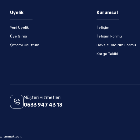
Gönder
Üyelik
Kurumsal
Yeni Üyelik
İletişim
Üye Girişi
İletişim Formu
Şifremi Unuttum
Havale Bildirim Formu
Kargo Takibi
Müşteri Hizmetleri
0533 947 43 13
e korunmaktadır.