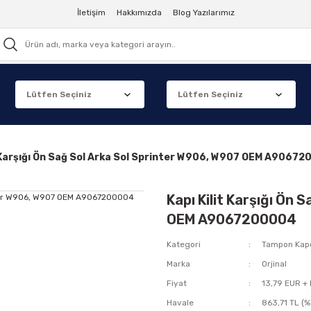
İletişim
Hakkımızda
Blog Yazılarımız
t Karşığı Ön Sağ Sol Arka Sol Sprinter W906, W907 OEM A9067
Kapı Kilit Karşığı Ön
OEM A9067200004
Kategori
Tampon Kap
Marka
Orjinal
Fiyat
13,79 EUR +
Havale
863,71 TL (%