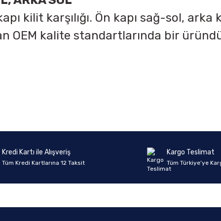
OL, ARKA SOL
pı kilit karşılığı. Ön kapı sağ-sol, arka 
lman OEM kalite standartlarında bir ürün
onularda yetersiz gördüğünüz noktaları öneri formunu kullanarak tarafımıza 
Ürün hakkında henüz soru sorulmamış.
Bu ürüne ilk yorumu siz yapın!
Sitemize ilk yorumu siz yapın!
Deneyimini Paylaş
Yorum Yaz
Soru Sor
Kredi Kartı ile Alışveriş
Kargo Teslimat
Tüm Kredi Kartlarına 12 Taksit
Tüm Türkiye’ye Kar