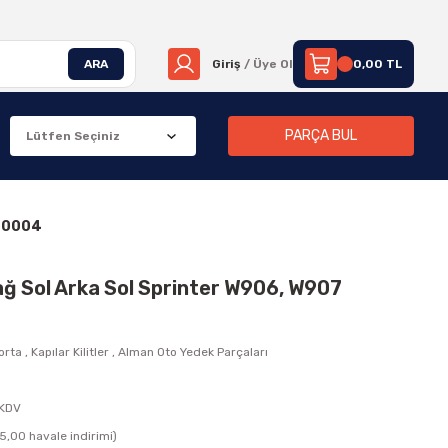
ARA
Giriş
/ Üye Ol
0,00 TL
PARÇA BUL
200004
 Sağ Sol Arka Sol Sprinter W906, W907
orta
,
Kapılar Kilitler
,
Alman Oto Yedek Parçaları
 KDV
5,00 havale indirimi)