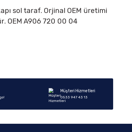
kapı sol taraf. Orjinal OEM üretimi
dür. OEM
A906 720 00 04
iletebilirsiniz.
Müşteri Hizmetleri
go!
0533 947 43 13