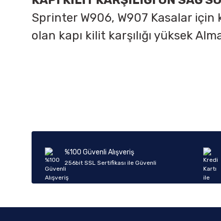
KAPI KİLİT KARŞILIĞI ÖN SAĞ S
Sprinter W906, W907 Kasalar için ka
olan kapı kilit karşılığı yüksek A
Bu ürünün fiyat bilgisi, resim, ürün açıklamalarında ve diğer k
Görüş ve önerileriniz için teşekkür ederiz.
Ürün resmi kalitesiz, bozuk veya görüntülenemiyor.
Ürün açıklamasında eksik bilgiler bulunuyor.
Ürün bilgilerinde hatalar bulunuyor.
%100 Güvenli Alışveriş
Ürün fiyatı diğer sitelerden daha pahalı.
256bit SSL Sertifikası ile Güvenli
Bu ürüne benzer farklı alternatifler olmalı.