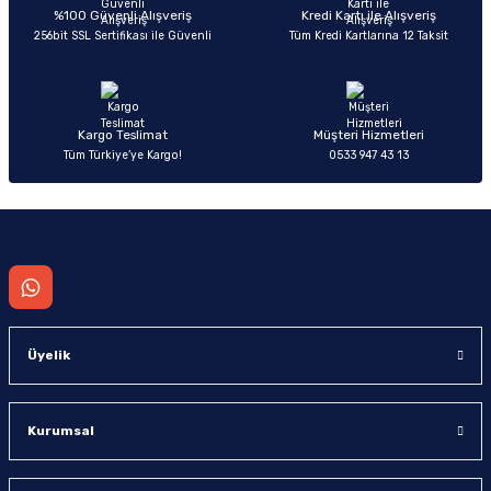
Deneyimini Paylaş
Ürün bilgilerinde hatalar bulunuyor.
%100 Güvenli Alışveriş
Kredi Kartı ile Alışveriş
256bit SSL Sertifikası ile Güvenli
Tüm Kredi Kartlarına 12 Taksit
Ürün fiyatı diğer sitelerden daha pahalı.
Bu ürüne benzer farklı alternatifler olmalı.
Kargo Teslimat
Müşteri Hizmetleri
Tüm Türkiye’ye Kargo!
0533 947 43 13
Gönder
Üyelik
Kurumsal