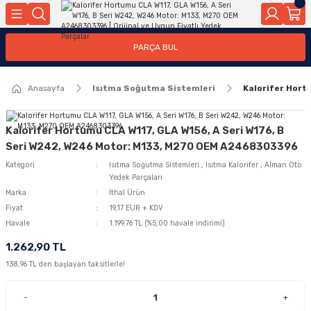
Geri Dön
Geri Dön
Geri Dön
Geri Dön
Geri Dön
Geri Dön
Geri Dön
Geri Dön
Geri Dön
PARÇA BUL
edek Parçaları
rçaları
orta
Yürür
tma Sistemleri
Yıkama
n
Motor Elektrik
Anasayfa
Isıtma Soğutma Sistemleri
Kalorifer Hort
kleri
r, Kollar
 Ön Arka
Ateşleme Buji Bobin Buji Kablosu
Camı
a
on
Alternatör Marş Motoru
Kalorifer Hortumu CLA W117, GLA W156, A Seri W176, B
Seri W242, W246 Motor: M133, M270 OEM A2468303396
Kategori
Isıtma Soğutma Sistemleri
,
Isıtma Kalorifer
,
Alman Oto
Yedek Parçaları
njektör, Yakıt Pompası, Yakıt Hatları
Marka
İthal Ürün
Fiyat
19,17 EUR + KDV
Havale
1.199,76 TL (%5,00 havale indirimi)
1.262,90 TL
138,96 TL den başlayan taksitlerle!
-
+