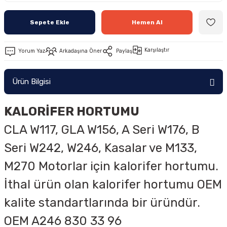
Sepete Ekle
Hemen Al
Karşılaştır
Yorum Yaz
Arkadaşına Öner
Paylaş
Ürün Bilgisi
KALORİFER HORTUMU
CLA W117, GLA W156, A Seri W176, B
Seri W242, W246, Kasalar ve
M133,
M270
Motorlar için kalorifer hortumu.
İthal ürün olan kalorifer hortumu OEM
kalite standartlarında bir üründür.
OEM A246 830 33 96