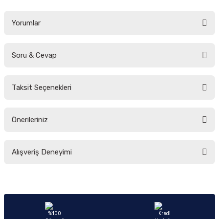
Yorumlar
Soru & Cevap
Bu ürüne ilk yorumu siz yapın!
Taksit Seçenekleri
Yorum Yaz
Ürün hakkında henüz soru sorulmamış.
Önerileriniz
Soru Sor
Bu ürünün fiyat bilgisi, resim, ürün açıklamalarında ve diğer konularda
Alışveriş Deneyimi
yetersiz gördüğünüz noktaları öneri formunu kullanarak tarafımıza
iletebilirsiniz.
Görüş ve önerileriniz için teşekkür ederiz.
Sitemize ilk yorumu siz yapın!
Ürün resmi kalitesiz, bozuk veya görüntülenemiyor.
Ürün açıklamasında eksik bilgiler bulunuyor.