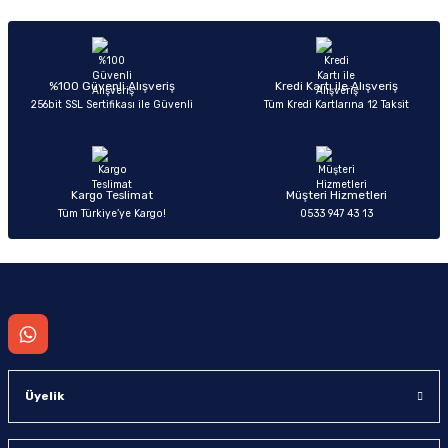
Sitemize ilk yorumu siz yapın!
Ürün resmi kalitesiz, bozuk veya görüntülenemiyor.
Ürün açıklamasında eksik bilgiler bulunuyor.
Deneyimini Paylaş
Ürün bilgilerinde hatalar bulunuyor.
%100 Güvenli Alışveriş
Kredi Kartı ile Alışveriş
256bit SSL Sertifikası ile Güvenli
Tüm Kredi Kartlarına 12 Taksit
Ürün fiyatı diğer sitelerden daha pahalı.
Bu ürüne benzer farklı alternatifler olmalı.
Kargo Teslimat
Müşteri Hizmetleri
Tüm Türkiye’ye Kargo!
0533 947 43 13
Gönder
Üyelik