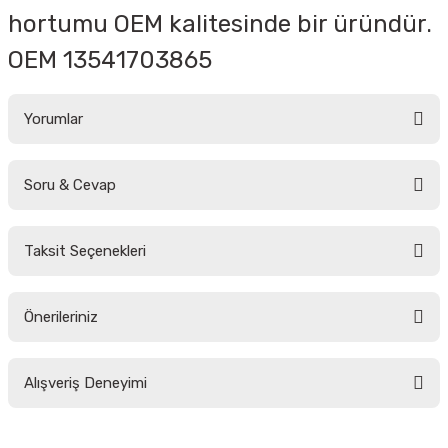
hortumu OEM kalitesinde bir üründür.
OEM 13541703865
Yorumlar
Soru & Cevap
Bu ürüne ilk yorumu siz yapın!
Taksit Seçenekleri
Yorum Yaz
Ürün hakkında henüz soru sorulmamış.
Önerileriniz
Soru Sor
Bu ürünün fiyat bilgisi, resim, ürün açıklamalarında ve diğer konularda
Alışveriş Deneyimi
yetersiz gördüğünüz noktaları öneri formunu kullanarak tarafımıza
iletebilirsiniz.
Görüş ve önerileriniz için teşekkür ederiz.