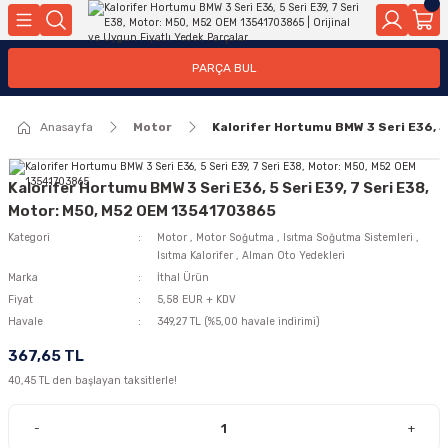
Geri Dön
Geri Dön
Geri Dön
Geri Dön
Geri Dön
Geri Dön
Geri Dön
Geri Dön
Geri Dön
PARÇA BUL
edek Parçaları
rçaları
orta
Yürür
tma Sistemleri
Yıkama
n
Motor Elektrik
Anasayfa
Motor
Kalorifer Hortumu BMW 3 Seri E36, 5
kleri
r, Kollar
 Ön Arka
Ateşleme Buji Bobin Buji Kablosu
Camı
a
on
Alternatör Marş Motoru
Kalorifer Hortumu BMW 3 Seri E36, 5 Seri E39, 7 Seri E38,
Motor: M50, M52 OEM 13541703865
Kategori
Motor
,
Motor Soğutma
,
Isıtma Soğutma Sistemleri
,
Isıtma Kalorifer
,
Alman Oto Yedekleri
njektör, Yakıt Pompası, Yakıt Hatları
Marka
İthal Ürün
Fiyat
5,58 EUR + KDV
Havale
349,27 TL (%5,00 havale indirimi)
367,65 TL
40,45 TL den başlayan taksitlerle!
-
+