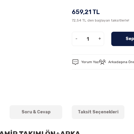
659,21 TL
72,54 TL den başlayan taksitlerle!
-
+
Sep
Yorum Yaz
Arkadaşına Ön
Soru & Cevap
Taksit Seçenekleri