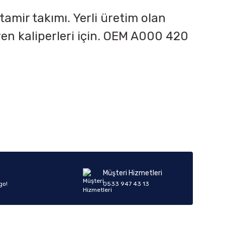
amir takımı. Yerli üretim olan
ren kaliperleri için. OEM
A000 420
iletebilirsiniz.
Müşteri Hizmetleri
go!
0533 947 43 13