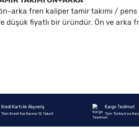
TAMİR TAKIMI ÖN+ARKA
n-arka fren kaliper tamir takımı / pens t
ve düşük fiyatlı bir üründür. Ön ve arka f
onularda yetersiz gördüğünüz noktaları öneri formunu kullanarak tarafımıza 
Ürün hakkında henüz soru sorulmamış.
Bu ürüne ilk yorumu siz yapın!
Sitemize ilk yorumu siz yapın!
Deneyimini Paylaş
Yorum Yaz
Soru Sor
Kredi Kartı ile Alışveriş
Kargo Teslimat
Tüm Kredi Kartlarına 12 Taksit
Tüm Türkiye’ye Kar