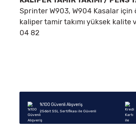
KALİPER TAMİR TAKIMI / PENS 
Sprinter W903, W904 Kasalar için ö
kaliper tamir takımı yüksek kalite 
04 82
Bu ürünün fiyat bilgisi, resim, ürün açıklamalarında ve diğer k
Görüş ve önerileriniz için teşekkür ederiz.
Ürün resmi kalitesiz, bozuk veya görüntülenemiyor.
Ürün açıklamasında eksik bilgiler bulunuyor.
Ürün bilgilerinde hatalar bulunuyor.
%100 Güvenli Alışveriş
Ürün fiyatı diğer sitelerden daha pahalı.
256bit SSL Sertifikası ile Güvenli
Bu ürüne benzer farklı alternatifler olmalı.