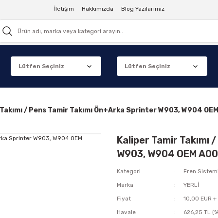
İletişim
Hakkımızda
Blog Yazılarımız
r Takımı / Pens Tamir Takımı Ön+Arka Sprinter W903, W904 
Kaliper Tamir Takımı 
W903, W904 OEM A0
Kategori
Fren Sistem
Marka
YERLİ
Fiyat
10,00 EUR +
Havale
626,25 TL (%