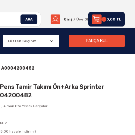
ARA
Giriş
/ Üye Ol
0,00 TL
PARÇA BUL
OEM A0004200482
/ Pens Tamir Takımı Ön+Arka Sprinter
004200482
i
,
Alman Oto Yedek Parçaları
 KDV
5,00 havale indirimi)