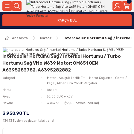
Geri Dön
Geri Dön
Geri Dön
Geri Dön
Geri Dön
Geri Dön
Geri Dön
Geri Dön
Geri Dön
PARÇA BUL
edek Parçaları
rçaları
orta
Yürür
tma Sistemleri
Yıkama
n
Motor Elektrik
Anasayfa
Motor
Intercooler Hortumu Sağ / İnterko
kleri
r, Kollar
 Ön Arka
Ateşleme Buji Bobin Buji Kablosu
Camı
a
on
Alternatör Marş Motoru
Intercooler Hortumu Sağ / İnterkol Hortumu / Turbo
Hortumu Sağ Vito W639 Motor: OM651 OEM
A6395283782, A6395282882
Kategori
Motor
,
Kauçuk Lastik Fitil
,
Motor Soğutma
,
Conta /
njektör, Yakıt Pompası, Yakıt Hatları
Keçe
,
Alman Oto Yedek Parçaları
Marka
Aspart
Fiyat
60,00 EUR + KDV
Havale
3.753,35 TL (%5,00 havale indirimi)
3.950,90 TL
434,73 TL den başlayan taksitlerle!