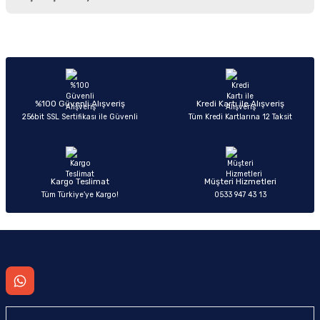
iletebilirsiniz.
Görüş ve önerileriniz için teşekkür ederiz.
Sitemize ilk yorumu siz yapın!
Ürün resmi kalitesiz, bozuk veya görüntülenemiyor.
Ürün açıklamasında eksik bilgiler bulunuyor.
Deneyimini Paylaş
Ürün bilgilerinde hatalar bulunuyor.
%100 Güvenli Alışveriş
Kredi Kartı ile Alışveriş
256bit SSL Sertifikası ile Güvenli
Tüm Kredi Kartlarına 12 Taksit
Ürün fiyatı diğer sitelerden daha pahalı.
Bu ürüne benzer farklı alternatifler olmalı.
Kargo Teslimat
Müşteri Hizmetleri
Tüm Türkiye’ye Kargo!
0533 947 43 13
Gönder