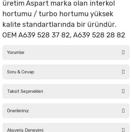
üretim Aspart marka olan interkol
hortumu / turbo hortumu yüksek
kalite standartlarında bir üründür.
OEM A
639 528 37 82, A639 528 28 82
Yorumlar
Soru & Cevap
Bu ürüne ilk yorumu siz yapın!
Taksit Seçenekleri
Yorum Yaz
Ürün hakkında henüz soru sorulmamış.
Önerileriniz
Soru Sor
Bu ürünün fiyat bilgisi, resim, ürün açıklamalarında ve diğer konularda
Alışveriş Deneyimi
yetersiz gördüğünüz noktaları öneri formunu kullanarak tarafımıza