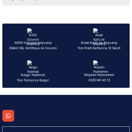
iletebilirsiniz.
Görüş ve önerileriniz için teşekkür ederiz.
Sitemize ilk yorumu siz yapın!
Ürün resmi kalitesiz, bozuk veya görüntülenemiyor.
Ürün açıklamasında eksik bilgiler bulunuyor.
Deneyimini Paylaş
Ürün bilgilerinde hatalar bulunuyor.
%100 Güvenli Alışveriş
Kredi Kartı ile Alışveriş
256bit SSL Sertifikası ile Güvenli
Tüm Kredi Kartlarına 12 Taksit
Ürün fiyatı diğer sitelerden daha pahalı.
Bu ürüne benzer farklı alternatifler olmalı.
Kargo Teslimat
Müşteri Hizmetleri
Tüm Türkiye’ye Kargo!
0533 947 43 13
Gönder