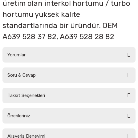
üretim olan interkol hortumu / turbo
hortumu yüksek kalite
standartlarında bir üründür. OEM
A
639 528 37 82, A639 528 28 82
Yorumlar
Soru & Cevap
Bu ürüne ilk yorumu siz yapın!
Taksit Seçenekleri
Yorum Yaz
Ürün hakkında henüz soru sorulmamış.
Önerileriniz
Soru Sor
Bu ürünün fiyat bilgisi, resim, ürün açıklamalarında ve diğer konularda
Alışveriş Deneyimi
yetersiz gördüğünüz noktaları öneri formunu kullanarak tarafımıza