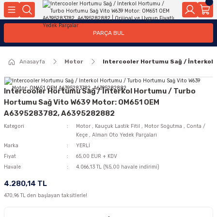
Geri Dön
Geri Dön
Geri Dön
Geri Dön
Geri Dön
Geri Dön
Geri Dön
Geri Dön
Geri Dön
PARÇA BUL
edek Parçaları
rçaları
orta
Yürür
tma Sistemleri
Yıkama
n
Motor Elektrik
Anasayfa
Motor
Intercooler Hortumu Sağ / İnterko
kleri
r, Kollar
 Ön Arka
Ateşleme Buji Bobin Buji Kablosu
Camı
a
on
Alternatör Marş Motoru
Intercooler Hortumu Sağ / İnterkol Hortumu / Turbo
Hortumu Sağ Vito W639 Motor: OM651 OEM
A6395283782, A6395282882
Kategori
Motor
,
Kauçuk Lastik Fitil
,
Motor Soğutma
,
Conta /
njektör, Yakıt Pompası, Yakıt Hatları
Keçe
,
Alman Oto Yedek Parçaları
Marka
YERLİ
Fiyat
65,00 EUR + KDV
Havale
4.066,13 TL (%5,00 havale indirimi)
4.280,14 TL
470,96 TL den başlayan taksitlerle!