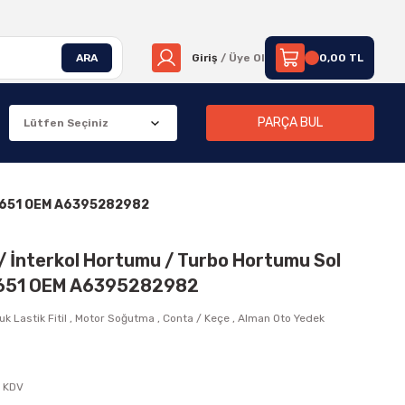
ARA
Giriş
/ Üye Ol
0,00 TL
PARÇA BUL
 OM651 OEM A6395282982
/ İnterkol Hortumu / Turbo Hortumu Sol
M651 OEM A6395282982
k Lastik Fitil
,
Motor Soğutma
,
Conta / Keçe
,
Alman Oto Yedek
+ KDV