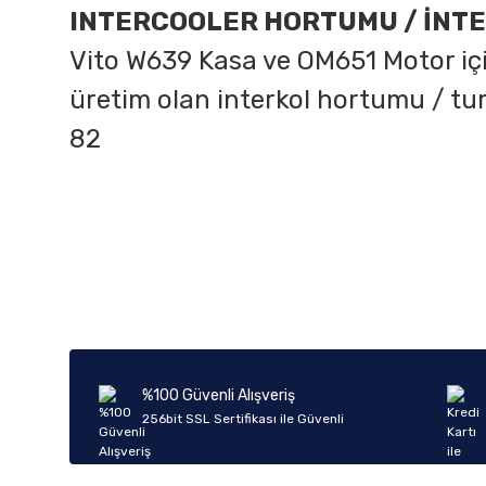
INTERCOOLER HORTUMU / İNT
Vito W639 Kasa ve OM651 Motor içi
üretim olan interkol hortumu / tu
82
Bu ürünün fiyat bilgisi, resim, ürün açıklamalarında ve diğer k
Görüş ve önerileriniz için teşekkür ederiz.
Ürün resmi kalitesiz, bozuk veya görüntülenemiyor.
Ürün açıklamasında eksik bilgiler bulunuyor.
Ürün bilgilerinde hatalar bulunuyor.
%100 Güvenli Alışveriş
Ürün fiyatı diğer sitelerden daha pahalı.
256bit SSL Sertifikası ile Güvenli
Bu ürüne benzer farklı alternatifler olmalı.