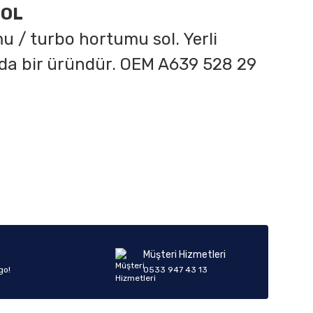
SOL
u / turbo hortumu sol. Yerli
da bir üründür. OEM A
639 528 29
iletebilirsiniz.
Müşteri Hizmetleri
go!
0533 947 43 13