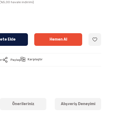
(%5,00 havale indirimi)
ete Ekle
Hemen Al
Karşılaştır
er
Paylaş
Önerileriniz
Alışveriş Deneyimi