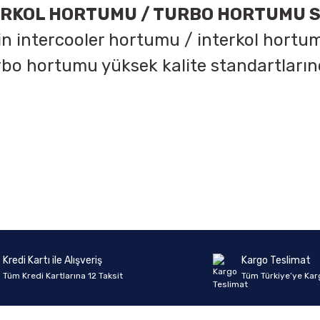
ERKOL HORTUMU / TURBO HORTUMU 
n intercooler hortumu / interkol hortum
rbo hortumu yüksek kalite standartların
onularda yetersiz gördüğünüz noktaları öneri formunu kullanarak tarafımıza 
Ürün hakkında henüz soru sorulmamış.
Bu ürüne ilk yorumu siz yapın!
Sitemize ilk yorumu siz yapın!
Deneyimini Paylaş
Yorum Yaz
Soru Sor
Kredi Kartı ile Alışveriş
Kargo Teslimat
Tüm Kredi Kartlarına 12 Taksit
Tüm Türkiye’ye Kar