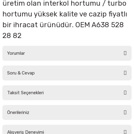
üretim olan interkol hortumu / turbo
hortumu yüksek kalite ve cazip fiyatlı
bir ihracat ürünüdür. OEM A
638 528
28 82
Yorumlar
Soru & Cevap
Bu ürüne ilk yorumu siz yapın!
Taksit Seçenekleri
Yorum Yaz
Ürün hakkında henüz soru sorulmamış.
Önerileriniz
Soru Sor
Bu ürünün fiyat bilgisi, resim, ürün açıklamalarında ve diğer konularda
Alışveriş Deneyimi
yetersiz gördüğünüz noktaları öneri formunu kullanarak tarafımıza