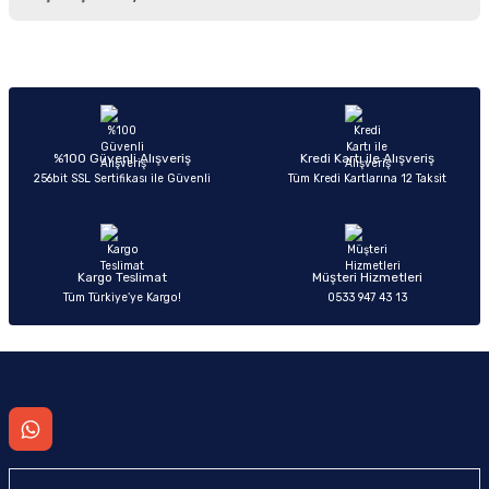
iletebilirsiniz.
Görüş ve önerileriniz için teşekkür ederiz.
Sitemize ilk yorumu siz yapın!
Ürün resmi kalitesiz, bozuk veya görüntülenemiyor.
Ürün açıklamasında eksik bilgiler bulunuyor.
Deneyimini Paylaş
Ürün bilgilerinde hatalar bulunuyor.
%100 Güvenli Alışveriş
Kredi Kartı ile Alışveriş
256bit SSL Sertifikası ile Güvenli
Tüm Kredi Kartlarına 12 Taksit
Ürün fiyatı diğer sitelerden daha pahalı.
Bu ürüne benzer farklı alternatifler olmalı.
Kargo Teslimat
Müşteri Hizmetleri
Tüm Türkiye’ye Kargo!
0533 947 43 13
Gönder