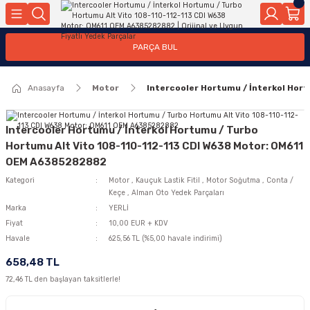
Geri Dön
Geri Dön
Geri Dön
Geri Dön
Geri Dön
Geri Dön
Geri Dön
Geri Dön
Geri Dön
PARÇA BUL
edek Parçaları
rçaları
orta
Yürür
tma Sistemleri
Yıkama
n
Motor Elektrik
Anasayfa
Motor
Intercooler Hortumu / İnterkol Hor
kleri
r, Kollar
 Ön Arka
Ateşleme Buji Bobin Buji Kablosu
Camı
a
on
Alternatör Marş Motoru
Intercooler Hortumu / İnterkol Hortumu / Turbo
Hortumu Alt Vito 108-110-112-113 CDI W638 Motor: OM611
OEM A6385282882
Kategori
Motor
,
Kauçuk Lastik Fitil
,
Motor Soğutma
,
Conta /
njektör, Yakıt Pompası, Yakıt Hatları
Keçe
,
Alman Oto Yedek Parçaları
Marka
YERLİ
Fiyat
10,00 EUR + KDV
Havale
625,56 TL (%5,00 havale indirimi)
658,48 TL
72,46 TL den başlayan taksitlerle!