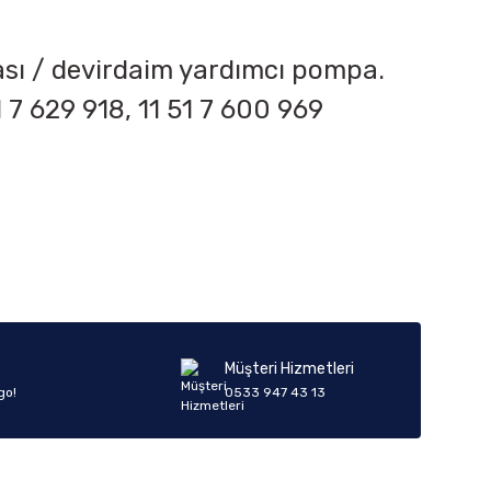
pası / devirdaim yardımcı pompa.
1 7 629 918, 11 51 7 600 969
iletebilirsiniz.
Müşteri Hizmetleri
go!
0533 947 43 13