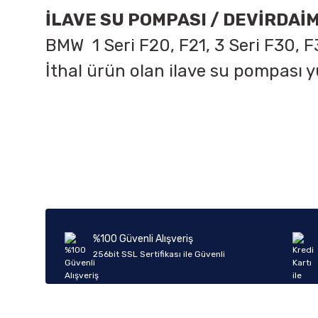
İLAVE SU POMPASI / DEVİRDAİ
BMW 1 Seri F20, F21, 3 Seri F30, F
İthal ürün olan ilave su pompası 
Bu ürünün fiyat bilgisi, resim, ürün açıklamalarında ve diğer k
Görüş ve önerileriniz için teşekkür ederiz.
Ürün resmi kalitesiz, bozuk veya görüntülenemiyor.
Ürün açıklamasında eksik bilgiler bulunuyor.
Ürün bilgilerinde hatalar bulunuyor.
%100 Güvenli Alışveriş
Ürün fiyatı diğer sitelerden daha pahalı.
256bit SSL Sertifikası ile Güvenli
Bu ürüne benzer farklı alternatifler olmalı.