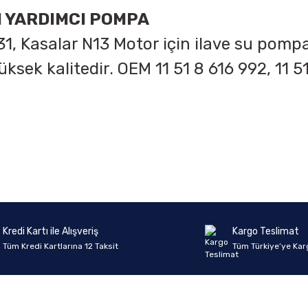
M YARDIMCI POMPA
31, Kasalar N13 Motor için ilave su pom
yüksek kalitedir. OEM
11 51 8 616 992, 11 5
onularda yetersiz gördüğünüz noktaları öneri formunu kullanarak tarafımıza 
Ürün hakkında henüz soru sorulmamış.
Bu ürüne ilk yorumu siz yapın!
Sitemize ilk yorumu siz yapın!
Deneyimini Paylaş
Yorum Yaz
Soru Sor
Kredi Kartı ile Alışveriş
Kargo Teslimat
Tüm Kredi Kartlarına 12 Taksit
Tüm Türkiye’ye Kar