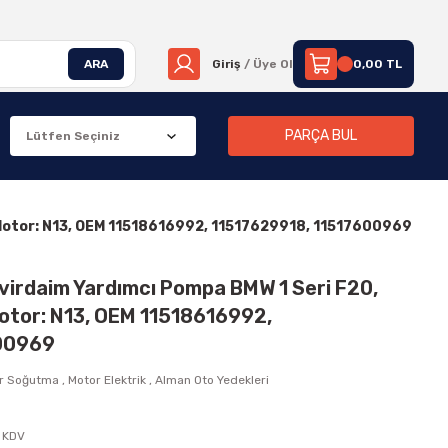
ARA
Giriş
/ Üye Ol
0,00 TL
PARÇA BUL
1, Motor: N13, OEM 11518616992, 11517629918, 11517600969
evirdaim Yardımcı Pompa BMW 1 Seri F20,
 Motor: N13, OEM 11518616992,
600969
r Soğutma
,
Motor Elektrik
,
Alman Oto Yedekleri
 KDV