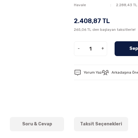
Havale
2.288,43 TL 
2.408,87 TL
265,06 TL den başlayan taksitlerle!
-
+
Sep
Yorum Yaz
Arkadaşına Ön
Soru & Cevap
Taksit Seçenekleri