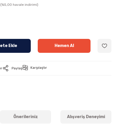
(%5,00 havale indirimi)
ete Ekle
Hemen Al
Karşılaştır
er
Paylaş
Önerileriniz
Alışveriş Deneyimi