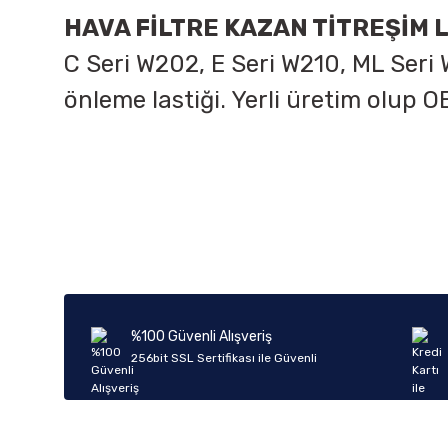
HAVA FİLTRE KAZAN TİTREŞİM 
C Seri W202, E Seri W210, ML Seri
önleme lastiği. Yerli üretim olup O
Bu ürünün fiyat bilgisi, resim, ürün açıklamalarında ve diğer k
Görüş ve önerileriniz için teşekkür ederiz.
Ürün resmi kalitesiz, bozuk veya görüntülenemiyor.
Ürün açıklamasında eksik bilgiler bulunuyor.
Ürün bilgilerinde hatalar bulunuyor.
%100 Güvenli Alışveriş
Ürün fiyatı diğer sitelerden daha pahalı.
256bit SSL Sertifikası ile Güvenli
Bu ürüne benzer farklı alternatifler olmalı.