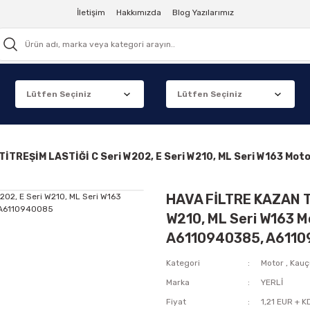
İletişim
Hakkımızda
Blog Yazılarımız
TİTREŞİM LASTİĞİ C Seri W202, E Seri W210, ML Seri W163 M
HAVA FİLTRE KAZAN Tİ
W210, ML Seri W163 
A6110940385, A611
Kategori
Motor
,
Kauçu
Marka
YERLİ
Fiyat
1,21 EUR + K