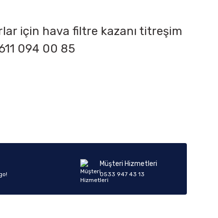
r için hava filtre kazanı titreşim
611 094 00 85
iletebilirsiniz.
Müşteri Hizmetleri
go!
0533 947 43 13