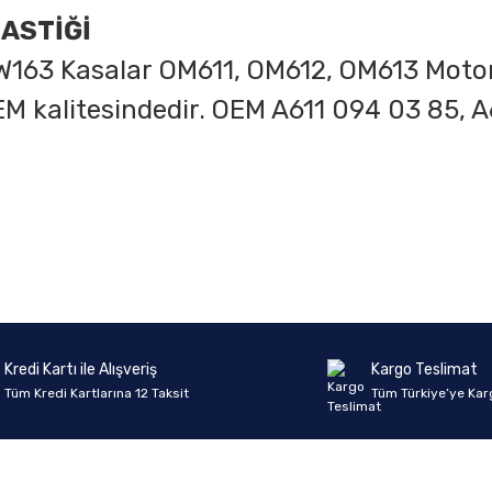
LASTİĞİ
 W163 Kasalar
OM611, OM612, OM613 Motorla
EM kalitesindedir.
OEM A611 094 03 85, A
onularda yetersiz gördüğünüz noktaları öneri formunu kullanarak tarafımıza 
Ürün hakkında henüz soru sorulmamış.
Bu ürüne ilk yorumu siz yapın!
Sitemize ilk yorumu siz yapın!
Deneyimini Paylaş
Yorum Yaz
Soru Sor
Kredi Kartı ile Alışveriş
Kargo Teslimat
Tüm Kredi Kartlarına 12 Taksit
Tüm Türkiye’ye Kar