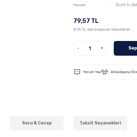
Havale
75,59 TL (%5
79,57 TL
8,75 TL den başlayan taksitlerle!
-
+
Sep
Yorum Yaz
Arkadaşına Ön
Soru & Cevap
Taksit Seçenekleri