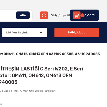
ARA
Giriş
/ Üye Ol
0,00 TL
PARÇA BUL
otor: OM611, OM612, OM613 OEM A6110940385, A6110940085
TREŞİM LASTİĞİ C Seri W202, E Seri
Motor: OM611, OM612, OM613 OEM
0940085
k Lastik Fitil
,
Alman Oto Yedek Parçaları
DV