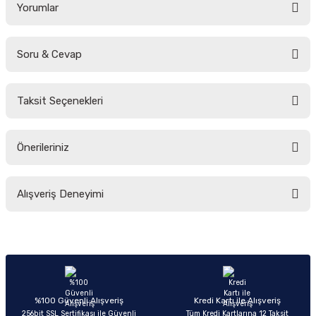
Yorumlar
Soru & Cevap
Bu ürüne ilk yorumu siz yapın!
Taksit Seçenekleri
Yorum Yaz
Ürün hakkında henüz soru sorulmamış.
Önerileriniz
Soru Sor
Bu ürünün fiyat bilgisi, resim, ürün açıklamalarında ve diğer konularda
Alışveriş Deneyimi
yetersiz gördüğünüz noktaları öneri formunu kullanarak tarafımıza
iletebilirsiniz.
Görüş ve önerileriniz için teşekkür ederiz.
Sitemize ilk yorumu siz yapın!
Ürün resmi kalitesiz, bozuk veya görüntülenemiyor.
Ürün açıklamasında eksik bilgiler bulunuyor.
Deneyimini Paylaş
Ürün bilgilerinde hatalar bulunuyor.
%100 Güvenli Alışveriş
Kredi Kartı ile Alışveriş
256bit SSL Sertifikası ile Güvenli
Tüm Kredi Kartlarına 12 Taksit