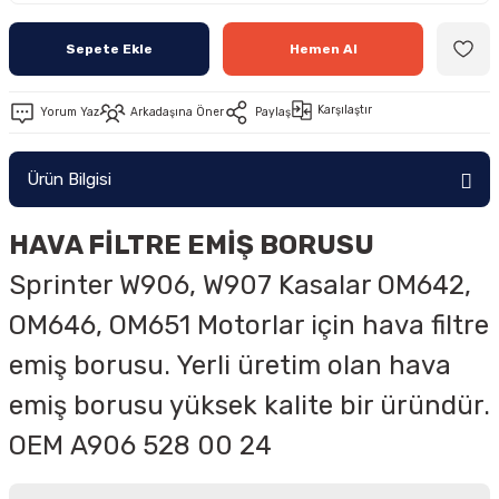
Sepete Ekle
Hemen Al
Karşılaştır
Yorum Yaz
Arkadaşına Öner
Paylaş
Ürün Bilgisi
HAVA FİLTRE EMİŞ BORUSU
Sprinter W906, W907 Kasalar
OM642,
OM646, OM651 Motorlar için hava filtre
emiş borusu. Yerli üretim olan hava
emiş borusu yüksek kalite bir üründür.
OEM
A906 528 00 24