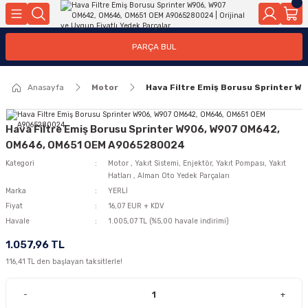
Geri Dön
Geri Dön
Geri Dön
Geri Dön
Geri Dön
Geri Dön
Geri Dön
Geri Dön
Geri Dön
PARÇA BUL
edek Parçaları
rçaları
orta
Yürür
tma Sistemleri
Yıkama
n
Motor Elektrik
Anasayfa
Motor
Hava Filtre Emiş Borusu Sprinter
kleri
r, Kollar
 Ön Arka
Ateşleme Buji Bobin Buji Kablosu
Camı
a
on
Alternatör Marş Motoru
Hava Filtre Emiş Borusu Sprinter W906, W907 OM642,
OM646, OM651 OEM A9065280024
Kategori
Motor
,
Yakıt Sistemi, Enjektör, Yakıt Pompası, Yakıt
Hatları
,
Alman Oto Yedek Parçaları
njektör, Yakıt Pompası, Yakıt Hatları
Marka
YERLİ
Fiyat
16,07 EUR + KDV
Havale
1.005,07 TL (%5,00 havale indirimi)
1.057,96 TL
116,41 TL den başlayan taksitlerle!
-
+