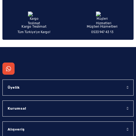
Ürün fiyatı diğer sitelerden daha pahalı.
Bu ürüne benzer farklı alternatifler olmalı.
Kargo Teslimat
Müşteri Hizmetleri
Tüm Türkiye’ye Kargo!
0533 947 43 13
Gönder
Üyelik
Kurumsal
Alışveriş