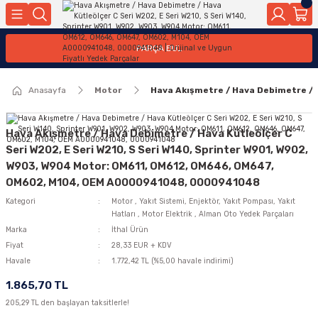
Geri Dön
Geri Dön
Geri Dön
Geri Dön
Geri Dön
Geri Dön
Geri Dön
Geri Dön
Geri Dön
PARÇA BUL
edek Parçaları
rçaları
orta
Yürür
tma Sistemleri
Yıkama
n
Motor Elektrik
Anasayfa
Motor
Hava Akışmetre / Hava Debimetre / 
kleri
r, Kollar
 Ön Arka
Ateşleme Buji Bobin Buji Kablosu
Camı
a
on
Alternatör Marş Motoru
Hava Akışmetre / Hava Debimetre / Hava Kütleölçer C
Seri W202, E Seri W210, S Seri W140, Sprinter W901, W902,
W903, W904 Motor: OM611, OM612, OM646, OM647,
OM602, M104, OEM A0000941048, 0000941048
njektör, Yakıt Pompası, Yakıt Hatları
Kategori
Motor
,
Yakıt Sistemi, Enjektör, Yakıt Pompası, Yakıt
Hatları
,
Motor Elektrik
,
Alman Oto Yedek Parçaları
Marka
İthal Ürün
Fiyat
28,33 EUR + KDV
Havale
1.772,42 TL (%5,00 havale indirimi)
1.865,70 TL
205,29 TL den başlayan taksitlerle!