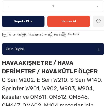
-
+
Sepete Ekle
Hemen Al
Karşılaştır
Yorum Yaz
Arkadaşına Öner
Paylaş
Ürün Bilgisi
HAVA AKIŞMETRE / HAVA
DEBİMETRE / HAVA KÜTLE ÖLÇER
C Seri W202, E Seri W210, S Seri W140,
Sprinter W901, W902, W903, W904,
Kasalar ve OM611, OM612, OM646,
OM647, OM602, M104 motorlar için