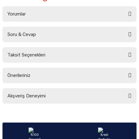
Yorumlar
Soru & Cevap
Bu ürüne ilk yorumu siz yapın!
Taksit Seçenekleri
Yorum Yaz
Ürün hakkında henüz soru sorulmamış.
Önerileriniz
Soru Sor
Bu ürünün fiyat bilgisi, resim, ürün açıklamalarında ve diğer konularda
Alışveriş Deneyimi
yetersiz gördüğünüz noktaları öneri formunu kullanarak tarafımıza
iletebilirsiniz.
Görüş ve önerileriniz için teşekkür ederiz.
Sitemize ilk yorumu siz yapın!
Ürün resmi kalitesiz, bozuk veya görüntülenemiyor.
Ürün açıklamasında eksik bilgiler bulunuyor.