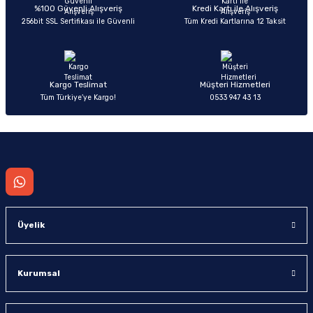
Deneyimini Paylaş
Ürün bilgilerinde hatalar bulunuyor.
%100 Güvenli Alışveriş
Kredi Kartı ile Alışveriş
256bit SSL Sertifikası ile Güvenli
Tüm Kredi Kartlarına 12 Taksit
Ürün fiyatı diğer sitelerden daha pahalı.
Bu ürüne benzer farklı alternatifler olmalı.
Kargo Teslimat
Müşteri Hizmetleri
Tüm Türkiye’ye Kargo!
0533 947 43 13
Gönder
Üyelik
Kurumsal