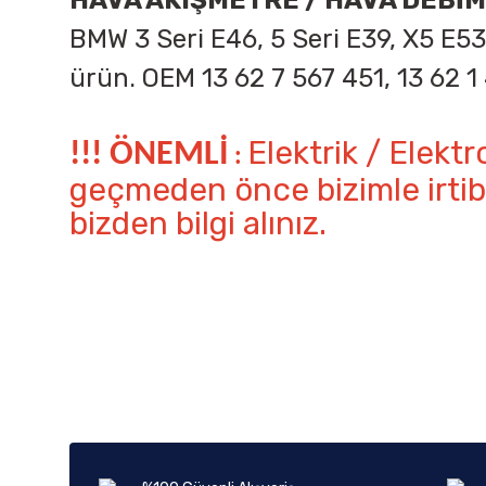
HAVA AKIŞMETRE / HAVA DEBİ
BMW
3 Seri E46, 5 Seri E39, X5 E5
ürün. OEM
13 62 7 567 451, 13 62 1
Elektrik / Elektr
!!! ÖNEMLİ
:
geçmeden önce bizimle irtib
bizden bilgi alınız.
Bu ürünün fiyat bilgisi, resim, ürün açıklamalarında ve diğer k
Görüş ve önerileriniz için teşekkür ederiz.
Ürün resmi kalitesiz, bozuk veya görüntülenemiyor.
Ürün açıklamasında eksik bilgiler bulunuyor.
Ürün bilgilerinde hatalar bulunuyor.