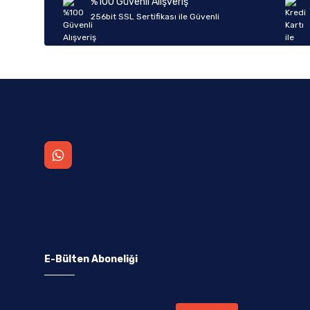
%100 Güvenli Alışveriş
Ürün fiyatı diğer sitelerden daha pahalı.
256bit SSL Sertifikası ile Güvenli
Bu ürüne benzer farklı alternatifler olmalı.
E-Bülten Aboneliği