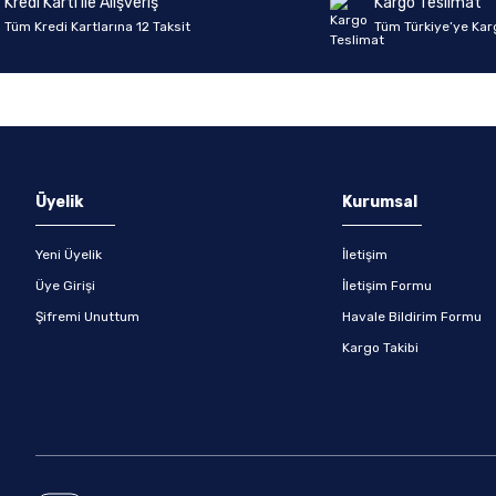
Kredi Kartı ile Alışveriş
Kargo Teslimat
Tüm Kredi Kartlarına 12 Taksit
Tüm Türkiye’ye Kar
Gönder
Üyelik
Kurumsal
Yeni Üyelik
İletişim
Üye Girişi
İletişim Formu
Şifremi Unuttum
Havale Bildirim Formu
Kargo Takibi