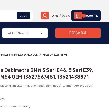
ARA
Giriş
/ Üye Ol
0,00 TL
PARÇA BUL
tor M54 OEM 13627567451, 13621438871
a Debimetre BMW 3 Seri E46, 5 Seri E39,
r M54 OEM 13627567451, 13621438871
 Sistemi, Enjektör, Yakıt Pompası, Yakıt Hatları
,
Alman Oto Yedekleri
 KDV
(%5,00 havale indirimi)