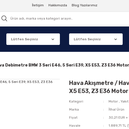
İletişim
Hakkımızda
Blog Yazılarımız
va Debimetre BMW 3 Seri E46, 5 Seri E39, X5 E53, Z3 E36 Mo
Hava Akışmetre / Hav
X5 E53, Z3 E36 Moto
Kategori
Motor
,
Yakıt
Marka
İthal Ürün
Fiyat
30,21 EUR +
Havale
1.889,71 TL 