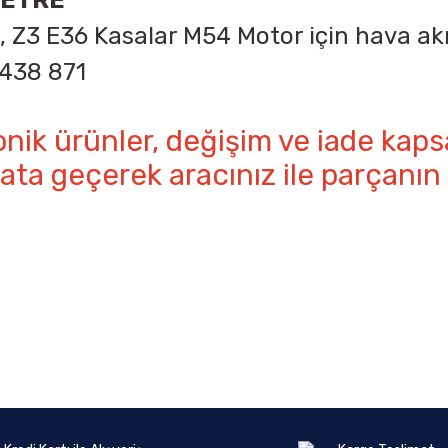
METRE
3, Z3 E36 Kasalar M54 Motor için hava ak
 438 871
onik ürünler, değişim ve iade kaps
ata geçerek aracınız ile parçan
onularda yetersiz gördüğünüz noktaları öneri formunu kullanarak tarafımıza 
Ürün hakkında henüz soru sorulmamış.
Bu ürüne ilk yorumu siz yapın!
Sitemize ilk yorumu siz yapın!
Deneyimini Paylaş
Yorum Yaz
Soru Sor