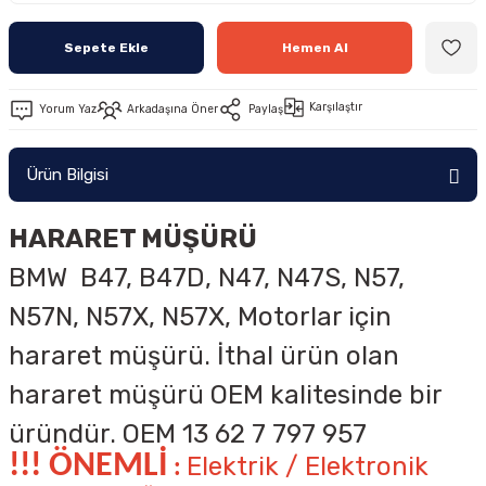
Sepete Ekle
Hemen Al
Karşılaştır
Yorum Yaz
Arkadaşına Öner
Paylaş
Ürün Bilgisi
HARARET MÜŞÜRÜ
BMW
B47, B47D, N47, N47S, N57,
N57N, N57X, N57X,
Motorlar için
hararet müşürü. İthal ürün olan
hararet müşürü OEM kalitesinde bir
üründür.
OEM
13 62 7 797 957
!!! ÖNEMLİ
Elektrik / Elektronik
: