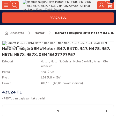
Geri Dön
Geri Dön
Geri Dön
Geri Dön
Geri Dön
Geri Dön
Geri Dön
Geri Dön
Geri Dön
PARÇA BUL
edek Parçaları
rçaları
orta
Yürür
tma Sistemleri
Yıkama
n
Motor Elektrik
Anasayfa
Motor
Hararet müşürü BMW Motor: B47, B47
kleri
r, Kollar
 Ön Arka
Ateşleme Buji Bobin Buji Kablosu
Camı
a
on
Alternatör Marş Motoru
Hararet müşürü BMW Motor: B47, B47D, N47, N47S, N57,
N57N, N57X, N57X, OEM 13627797957
Kategori
Motor
,
Motor Soğutma
,
Motor Elektrik
,
Alman Oto
Yedekleri
njektör, Yakıt Pompası, Yakıt Hatları
Marka
İthal Ürün
Fiyat
6,54 EUR + KDV
Havale
409,67 TL (%5,00 havale indirimi)
431,24 TL
47,45 TL den başlayan taksitlerle!
-
+