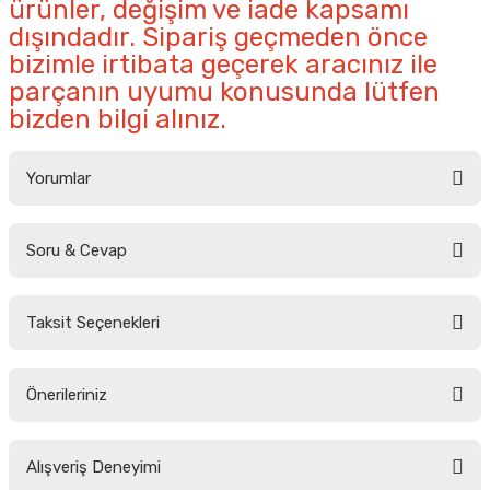
ürünler, değişim ve iade kapsamı
dışındadır. Sipariş geçmeden önce
bizimle irtibata geçerek aracınız ile
parçanın uyumu konusunda lütfen
bizden bilgi alınız.
Yorumlar
Soru & Cevap
Bu ürüne ilk yorumu siz yapın!
Taksit Seçenekleri
Yorum Yaz
Ürün hakkında henüz soru sorulmamış.
Önerileriniz
Soru Sor
Bu ürünün fiyat bilgisi, resim, ürün açıklamalarında ve diğer konularda
Alışveriş Deneyimi
yetersiz gördüğünüz noktaları öneri formunu kullanarak tarafımıza