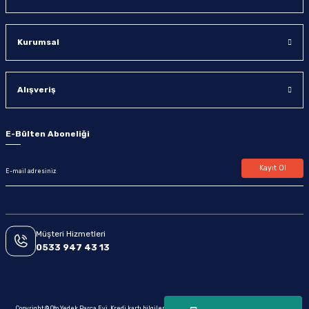
Kurumsal
Alışveriş
E-Bülten Aboneliği
Kayıt Ol
Müşteri Hizmetleri
0533 947 43 13
Copyright © Oto Yedek Parça Evi. Kredi kartı bilgileriniz 256bit SSL sertifikası ile korunmaktadır.