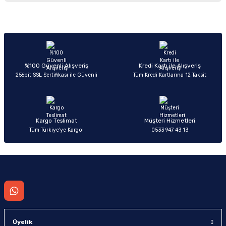
iletebilirsiniz.
Görüş ve önerileriniz için teşekkür ederiz.
Sitemize ilk yorumu siz yapın!
Ürün resmi kalitesiz, bozuk veya görüntülenemiyor.
Ürün açıklamasında eksik bilgiler bulunuyor.
Deneyimini Paylaş
Ürün bilgilerinde hatalar bulunuyor.
%100 Güvenli Alışveriş
Kredi Kartı ile Alışveriş
256bit SSL Sertifikası ile Güvenli
Tüm Kredi Kartlarına 12 Taksit
Ürün fiyatı diğer sitelerden daha pahalı.
Bu ürüne benzer farklı alternatifler olmalı.
Kargo Teslimat
Müşteri Hizmetleri
Tüm Türkiye’ye Kargo!
0533 947 43 13
Gönder
Üyelik