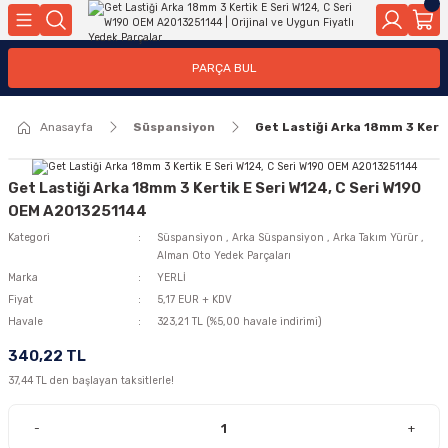
Geri Dön
Geri Dön
Geri Dön
Geri Dön
Geri Dön
Geri Dön
Geri Dön
Geri Dön
Geri Dön
PARÇA BUL
edek Parçaları
rçaları
orta
Yürür
tma Sistemleri
Yıkama
n
Motor Elektrik
Anasayfa
Süspansiyon
Get Lastiği Arka 18mm 3 Kert
kleri
r, Kollar
 Ön Arka
Ateşleme Buji Bobin Buji Kablosu
Camı
a
on
Alternatör Marş Motoru
Get Lastiği Arka 18mm 3 Kertik E Seri W124, C Seri W190
OEM A2013251144
Kategori
Süspansiyon
,
Arka Süspansiyon
,
Arka Takım Yürür
,
Alman Oto Yedek Parçaları
njektör, Yakıt Pompası, Yakıt Hatları
Marka
YERLİ
Fiyat
5,17 EUR + KDV
Havale
323,21 TL (%5,00 havale indirimi)
340,22 TL
37,44 TL den başlayan taksitlerle!
-
+