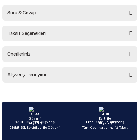
Soru & Cevap
Bu ürüne ilk yorumu siz yapın!
Taksit Seçenekleri
Yorum Yaz
Ürün hakkında henüz soru sorulmamış.
Önerileriniz
Soru Sor
Bu ürünün fiyat bilgisi, resim, ürün açıklamalarında ve diğer konularda
Alışveriş Deneyimi
yetersiz gördüğünüz noktaları öneri formunu kullanarak tarafımıza
iletebilirsiniz.
Görüş ve önerileriniz için teşekkür ederiz.
Sitemize ilk yorumu siz yapın!
Ürün resmi kalitesiz, bozuk veya görüntülenemiyor.
Ürün açıklamasında eksik bilgiler bulunuyor.
Deneyimini Paylaş
Ürün bilgilerinde hatalar bulunuyor.
%100 Güvenli Alışveriş
Kredi Kartı ile Alışveriş
256bit SSL Sertifikası ile Güvenli
Tüm Kredi Kartlarına 12 Taksit
Ürün fiyatı diğer sitelerden daha pahalı.
Bu ürüne benzer farklı alternatifler olmalı.