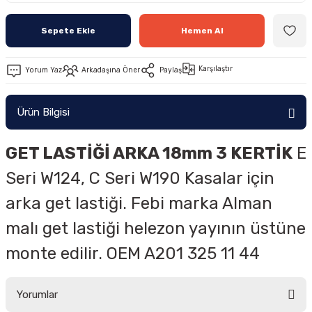
Sepete Ekle
Hemen Al
Karşılaştır
Yorum Yaz
Arkadaşına Öner
Paylaş
Ürün Bilgisi
GET LASTİĞİ ARKA 18mm 3 KERTİK
E
Seri W124, C Seri W190 Kasalar için
arka get lastiği. Febi marka Alman
malı get lastiği helezon yayının üstüne
monte edilir. OEM
A201 325 11 44
Yorumlar