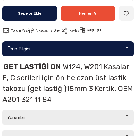
Sepete Ekle
Hemen Al
Karşılaştır
Yorum Yaz
Arkadaşına Öner
Paylaş
Ürün Bilgisi
GET LASTİĞİ ÖN
W124, W201 Kasalar
E, C serileri için ön helezon üst lastik
takozu (get lastiği)18mm 3 Kertik. OEM
A
201 321 11 84
Yorumlar