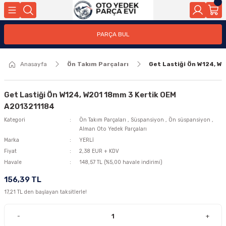
Geri Dön
Geri Dön
Geri Dön
Geri Dön
Geri Dön
Geri Dön
Geri Dön
Geri Dön
Geri Dön
PARÇA BUL
edek Parçaları
rçaları
orta
Yürür
tma Sistemleri
Yıkama
n
Motor Elektrik
Anasayfa
Ön Takım Parçaları
Get Lastiği Ön W124, W
kleri
r, Kollar
 Ön Arka
Ateşleme Buji Bobin Buji Kablosu
Camı
a
on
Alternatör Marş Motoru
Get Lastiği Ön W124, W201 18mm 3 Kertik OEM
A2013211184
Kategori
Ön Takım Parçaları
,
Süspansiyon
,
Ön süspansiyon
,
Alman Oto Yedek Parçaları
njektör, Yakıt Pompası, Yakıt Hatları
Marka
YERLİ
Fiyat
2,38 EUR + KDV
Havale
148,57 TL (%5,00 havale indirimi)
156,39 TL
17,21 TL den başlayan taksitlerle!
-
+