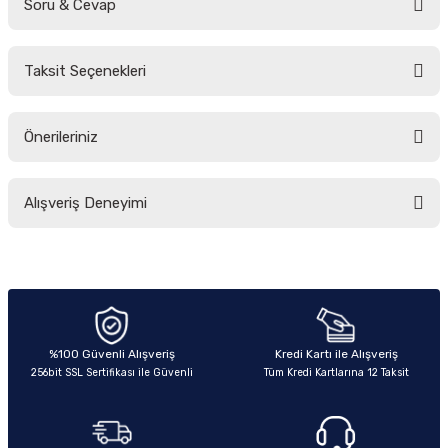
Soru & Cevap
Bu ürüne ilk yorumu siz yapın!
Taksit Seçenekleri
Yorum Yaz
Ürün hakkında henüz soru sorulmamış.
Önerileriniz
Soru Sor
Bu ürünün fiyat bilgisi, resim, ürün açıklamalarında ve diğer konularda
Alışveriş Deneyimi
yetersiz gördüğünüz noktaları öneri formunu kullanarak tarafımıza
iletebilirsiniz.
Görüş ve önerileriniz için teşekkür ederiz.
Sitemize ilk yorumu siz yapın!
Ürün resmi kalitesiz, bozuk veya görüntülenemiyor.
Ürün açıklamasında eksik bilgiler bulunuyor.
Deneyimini Paylaş
Ürün bilgilerinde hatalar bulunuyor.
%100 Güvenli Alışveriş
Kredi Kartı ile Alışveriş
256bit SSL Sertifikası ile Güvenli
Tüm Kredi Kartlarına 12 Taksit
Ürün fiyatı diğer sitelerden daha pahalı.
Bu ürüne benzer farklı alternatifler olmalı.