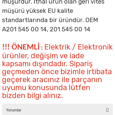
müşürdür. İthal ürün olan geri vites
müşürü yüksek EU kalite
standartlarında bir üründür. OEM
A
201 545 00 14,
201 545 00 14
Elektrik / Elektronik
!!! ÖNEMLİ
:
ürünler, değişim ve iade
kapsamı dışındadır. Sipariş
geçmeden önce bizimle irtibata
geçerek aracınız ile parçanın
uyumu konusunda lütfen
bizden bilgi alınız.
Yorumlar