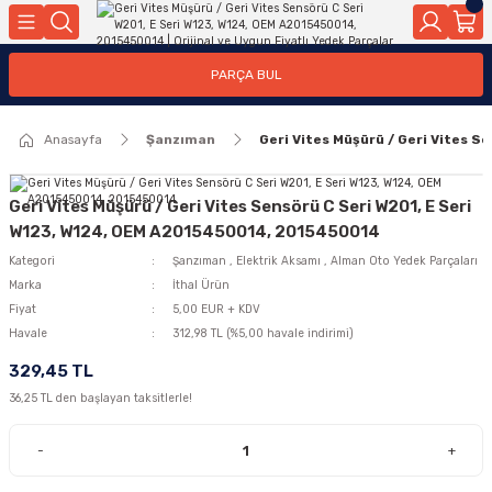
Geri Dön
Geri Dön
Geri Dön
Geri Dön
Geri Dön
Geri Dön
Geri Dön
Geri Dön
Geri Dön
PARÇA BUL
edek Parçaları
rçaları
orta
Yürür
tma Sistemleri
Yıkama
n
Motor Elektrik
Anasayfa
Şanzıman
Geri Vites Müşürü / Geri Vites 
kleri
r, Kollar
 Ön Arka
Ateşleme Buji Bobin Buji Kablosu
Camı
a
on
Alternatör Marş Motoru
Geri Vites Müşürü / Geri Vites Sensörü C Seri W201, E Seri
W123, W124, OEM A2015450014, 2015450014
Kategori
Şanzıman
,
Elektrik Aksamı
,
Alman Oto Yedek Parçaları
Marka
İthal Ürün
njektör, Yakıt Pompası, Yakıt Hatları
Fiyat
5,00 EUR + KDV
Havale
312,98 TL (%5,00 havale indirimi)
329,45 TL
36,25 TL den başlayan taksitlerle!
-
+