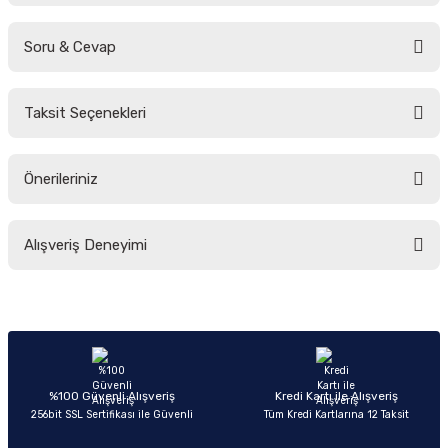
Soru & Cevap
Bu ürüne ilk yorumu siz yapın!
Taksit Seçenekleri
Yorum Yaz
Ürün hakkında henüz soru sorulmamış.
Önerileriniz
Soru Sor
Bu ürünün fiyat bilgisi, resim, ürün açıklamalarında ve diğer konularda
Alışveriş Deneyimi
yetersiz gördüğünüz noktaları öneri formunu kullanarak tarafımıza
iletebilirsiniz.
Görüş ve önerileriniz için teşekkür ederiz.
Sitemize ilk yorumu siz yapın!
Ürün resmi kalitesiz, bozuk veya görüntülenemiyor.
Ürün açıklamasında eksik bilgiler bulunuyor.
Deneyimini Paylaş
Ürün bilgilerinde hatalar bulunuyor.
%100 Güvenli Alışveriş
Kredi Kartı ile Alışveriş
256bit SSL Sertifikası ile Güvenli
Tüm Kredi Kartlarına 12 Taksit
Ürün fiyatı diğer sitelerden daha pahalı.