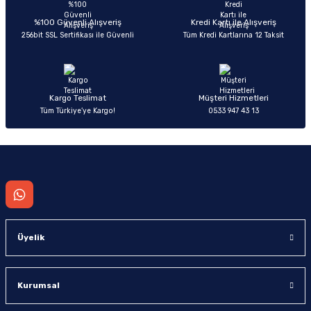
Ürün açıklamasında eksik bilgiler bulunuyor.
Deneyimini Paylaş
Ürün bilgilerinde hatalar bulunuyor.
%100 Güvenli Alışveriş
Kredi Kartı ile Alışveriş
256bit SSL Sertifikası ile Güvenli
Tüm Kredi Kartlarına 12 Taksit
Ürün fiyatı diğer sitelerden daha pahalı.
Bu ürüne benzer farklı alternatifler olmalı.
Kargo Teslimat
Müşteri Hizmetleri
Tüm Türkiye’ye Kargo!
0533 947 43 13
Gönder
Üyelik
Kurumsal