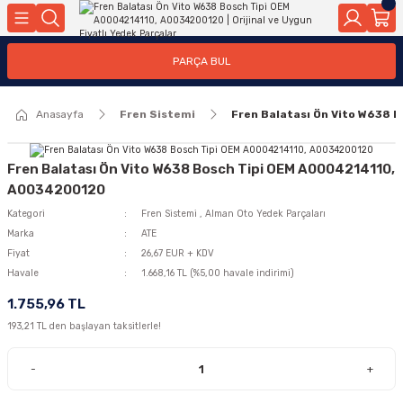
Geri Dön
Geri Dön
Geri Dön
Geri Dön
Geri Dön
Geri Dön
Geri Dön
Geri Dön
Geri Dön
PARÇA BUL
edek Parçaları
rçaları
orta
Yürür
tma Sistemleri
Yıkama
n
Motor Elektrik
Anasayfa
Fren Sistemi
Fren Balatası Ön Vito W638
kleri
r, Kollar
 Ön Arka
Ateşleme Buji Bobin Buji Kablosu
Camı
a
on
Alternatör Marş Motoru
Fren Balatası Ön Vito W638 Bosch Tipi OEM A0004214110,
A0034200120
Kategori
Fren Sistemi
,
Alman Oto Yedek Parçaları
Marka
ATE
njektör, Yakıt Pompası, Yakıt Hatları
Fiyat
26,67 EUR + KDV
Havale
1.668,16 TL (%5,00 havale indirimi)
1.755,96 TL
193,21 TL den başlayan taksitlerle!
-
+