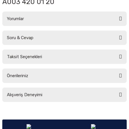
A003 420 01 20
Yorumlar
Soru & Cevap
Bu ürüne ilk yorumu siz yapın!
Taksit Seçenekleri
Yorum Yaz
Ürün hakkında henüz soru sorulmamış.
Önerileriniz
Soru Sor
Bu ürünün fiyat bilgisi, resim, ürün açıklamalarında ve diğer konularda
Alışveriş Deneyimi
yetersiz gördüğünüz noktaları öneri formunu kullanarak tarafımıza
iletebilirsiniz.
Görüş ve önerileriniz için teşekkür ederiz.
Sitemize ilk yorumu siz yapın!
Ürün resmi kalitesiz, bozuk veya görüntülenemiyor.