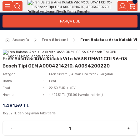
Geri Dön
Geri Dön
Geri Dön
Geri Dön
Geri Dön
Geri Dön
Geri Dön
Geri Dön
Geri Dön
PARÇA BUL
edek Parçaları
rçaları
orta
Yürür
tma Sistemleri
Yıkama
n
Motor Elektrik
Anasayfa
Fren Sistemi
Fren Balatası Arka Kulaklı 
kleri
r, Kollar
 Ön Arka
Ateşleme Buji Bobin Buji Kablosu
Camı
a
on
Alternatör Marş Motoru
Fren Balatası Arka Kulaklı Vito W638 OM611 CDI 96-03
Bosch Tipi OEM A0004214210, A0034200220
Kategori
Fren Sistemi
,
Alman Oto Yedek Parçaları
Marka
Febi
njektör, Yakıt Pompası, Yakıt Hatları
Fiyat
22,50 EUR + KDV
Havale
1.407,51 TL (%5,00 havale indirimi)
1.481,59 TL
163,02 TL den başlayan taksitlerle!
-
+