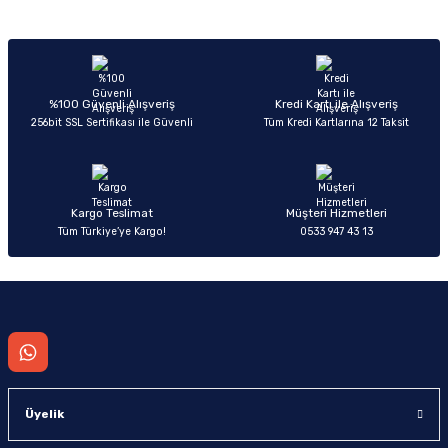
Sitemize ilk yorumu siz yapın!
Ürün resmi kalitesiz, bozuk veya görüntülenemiyor.
Ürün açıklamasında eksik bilgiler bulunuyor.
Deneyimini Paylaş
Ürün bilgilerinde hatalar bulunuyor.
%100 Güvenli Alışveriş
Kredi Kartı ile Alışveriş
256bit SSL Sertifikası ile Güvenli
Tüm Kredi Kartlarına 12 Taksit
Ürün fiyatı diğer sitelerden daha pahalı.
Bu ürüne benzer farklı alternatifler olmalı.
Kargo Teslimat
Müşteri Hizmetleri
Tüm Türkiye’ye Kargo!
0533 947 43 13
Gönder
Üyelik