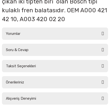
çıkan iki tipten biri olan Bosch tipi
kulaklı fren balatasıdır. OEM
A000 421
42 10, A003 420 02 20
Yorumlar
Soru & Cevap
Bu ürüne ilk yorumu siz yapın!
Taksit Seçenekleri
Yorum Yaz
Ürün hakkında henüz soru sorulmamış.
Önerileriniz
Soru Sor
Bu ürünün fiyat bilgisi, resim, ürün açıklamalarında ve diğer konularda
Alışveriş Deneyimi
yetersiz gördüğünüz noktaları öneri formunu kullanarak tarafımıza
iletebilirsiniz.
Görüş ve önerileriniz için teşekkür ederiz.