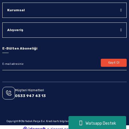
Kurumsal
Alışveriş
E-Bülten Aboneliği
Kayıt Ol
Müşteri Hizmetleri
0533 947 43 13
Copyright © Oto Yedek Parça Evi. Kredi kartı bilgileriniz 256bit SSL sertifikası ile korunmaktadır.
Watsapp Destek
ideasoft
ile