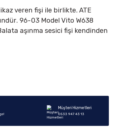
z veren fişi ile birlikte. ATE
ründür. 96-03 Model Vito W638
 Balata aşınma sesici fişi kendinden
iletebilirsiniz.
Müşteri Hizmetleri
go!
0533 947 43 13