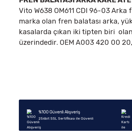
FREN BALATASI ARKA KARE ATE 
Vito W638 OM611 CDI 96-03 Arka fren
marka olan fren balatası arka, yü
kasalarda çıkan iki tipten biri ola
üzerindedir. OEM
A003 420 00 20
Bu ürünün fiyat bilgisi, resim, ürün açıklamalarında ve diğer k
Görüş ve önerileriniz için teşekkür ederiz.
Ürün resmi kalitesiz, bozuk veya görüntülenemiyor.
Ürün açıklamasında eksik bilgiler bulunuyor.
Ürün bilgilerinde hatalar bulunuyor.
%100 Güvenli Alışveriş
Ürün fiyatı diğer sitelerden daha pahalı.
256bit SSL Sertifikası ile Güvenli
Bu ürüne benzer farklı alternatifler olmalı.