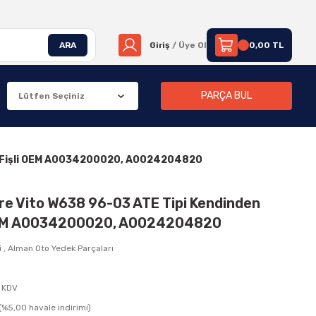
ARA
Giriş
/ Üye Ol
0,00 TL
PARÇA BUL
ci Fişli OEM A0034200020, A0024204820
are Vito W638 96-03 ATE Tipi Kendinden
 OEM A0034200020, A0024204820
i
,
Alman Oto Yedek Parçaları
 KDV
(%5,00 havale indirimi)