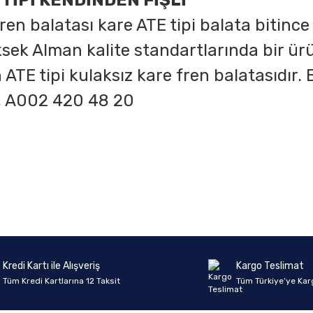
TİPİ KENDİNDEN FİŞLİ
 balatası kare ATE tipi balata bitince ika
ksek Alman kalite standartlarında bir ü
n ATE tipi kulaksız kare fren balatasıdır.
, A002 420 48 20
onularda yetersiz gördüğünüz noktaları öneri formunu kullanarak tarafımıza 
Ürün hakkında henüz soru sorulmamış.
Bu ürüne ilk yorumu siz yapın!
Sitemize ilk yorumu siz yapın!
Deneyimini Paylaş
Yorum Yaz
Soru Sor
Kredi Kartı ile Alışveriş
Kargo Teslimat
Tüm Kredi Kartlarına 12 Taksit
Tüm Türkiye’ye Kar